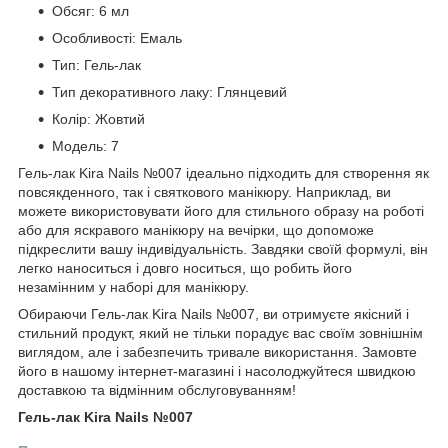
Обсяг: 6 мл
Особливості: Емаль
Тип: Гель-лак
Тип декоративного лаку: Глянцевий
Колір: Жовтий
Модель: 7
Гель-лак Kira Nails №007 ідеально підходить для створення як
повсякденного, так і святкового манікюру. Наприклад, ви
можете використовувати його для стильного образу на роботі
або для яскравого манікюру на вечірки, що допоможе
підкреслити вашу індивідуальність. Завдяки своїй формулі, він
легко наноситься і довго носиться, що робить його
незамінним у наборі для манікюру.
Обираючи Гель-лак Kira Nails №007, ви отримуєте якісний і
стильний продукт, який не тільки порадує вас своїм зовнішнім
виглядом, але і забезпечить тривале використання. Замовте
його в нашому інтернет-магазині і насолоджуйтеся швидкою
доставкою та відмінним обслуговуванням!
Гель-лак Kira Nails №007