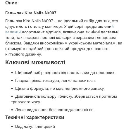
Опис
Гель-лак Kira Nails №007
Гель-лак Kira Nails №007 – це ідеальний вибір для тих, хто
цінує якість і стиль у манікюрі. У цій серії представлени
й
великий
асортимент відтінків, включаючи як ніжні пастельні
тони, так і яскраві неонові кольори з виразним глянцевим
блиском. Завдяки високоякісним українським матеріалам, ви
отримуєте надійний і довговічний продукт для вашого
нігтьового дизайну.
Ключові можливості
Широкий вибір відтінків від пастельних до неонових.
Гладка і рівна текстура, легко наноситься.
Щільна формула, не має неприємного запаху.
Довговічність кольору і блиску, зберігається протягом
тривалого часу.
Легке видалення без пошкодження нігтів.
Технічні характеристики
Вид лаку: Глянцевий