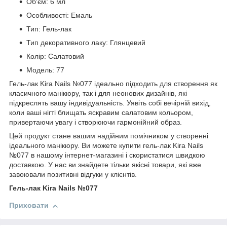
Об'єм: 6 мл
Особливості: Емаль
Тип: Гель-лак
Тип декоративного лаку: Глянцевий
Колір: Салатовий
Модель: 77
Гель-лак Kira Nails №077 ідеально підходить для створення як
класичного манікюру, так і для неонових дизайнів, які
підкреслять вашу індивідуальність. Уявіть собі вечірній вихід,
коли ваші нігті блищать яскравим салатовим кольором,
привертаючи увагу і створюючи гармонійний образ.
Цей продукт стане вашим надійним помічником у створенні
ідеального манікюру. Ви можете купити гель-лак Kira Nails
№077 в нашому інтернет-магазині і скористатися швидкою
доставкою. У нас ви знайдете тільки якісні товари, які вже
завоювали позитивні відгуки у клієнтів.
Гель-лак Kira Nails №077
Приховати