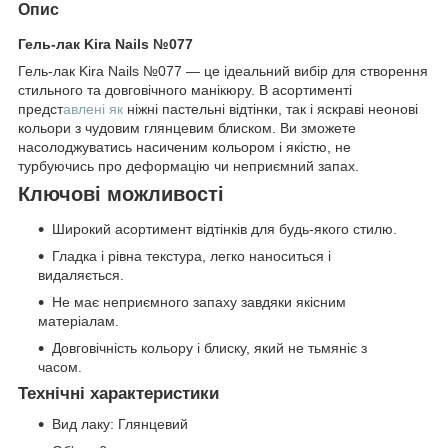
Опис
Гель-лак Kira Nails №077
Гель-лак Kira Nails №077 — це ідеальний вибір для створення
стильного та довговічного манікюру. В асортименті
предст
авлені як
ніжні пастельні відтінки, так і яскраві неонові
кольори з чудовим глянцевим блиском. Ви зможете
насолоджуватись насиченим кольором і якістю, не
турбуючись про деформацію чи неприємний запах.
Ключові можливості
Широкий асортимент відтінків для будь-якого стилю.
Гладка і рівна текстура, легко наноситься і
видаляється.
Не має неприємного запаху завдяки якісним
матеріалам.
Довговічність кольору і блиску, який не тьмяніє з
часом.
Технічні характеристики
Вид лаку: Глянцевий