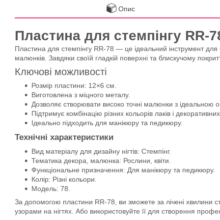
Опис
Пластина для стемпінгу RR-7
Пластина для стемпінгу RR-78 — це ідеальний інструмент для ст
малюнків. Завдяки своїй гладкій поверхні та блискучому покри
Ключові можливості
Розмір пластини: 12×6 см.
Виготовлена з міцного металу.
Дозволяє створювати високо точні малюнки з ідеальною
Підтримує комбінацію різних кольорів лаків і декоративних
Ідеально підходить для манікюру та педикюру.
Технічні характеристики
Вид матеріалу для дизайну нігтів: Стемпінг.
Тематика декора, малюнка: Рослини, квіти.
Функціональне призначення: Для манікюру та педикюру.
Колір: Різні кольори.
Модель: 78.
За допомогою пластини RR-78, ви зможете за лічені хвилини ст
узорами на нігтях. Або використовуйте її для створення профе