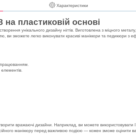
Характеристики
8 на пластиковій основі
ворення унікального дизайну нігтів. Виготовлена з міцного металу, 
ттю, ви зможете легко виконувати красиві манікюри та педикюри з 
 опрацюванням.
 елементів.
ворити вражаючі дизайни. Наприклад, ви можете використовувати її
сійного манікюру перед важливою подією — кожен зможе оцінити ваш