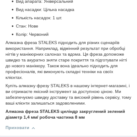
Вид апарата: Універсальний
Вид насадки: Цільна насадка
Кількість насадок: 1 шт.
Стан: Нове
Колір: Червоний
Алмазна фреза STALEKS підходить для різних сценаріїв
використання. Наприклад, відмінний результат при обробці
нігтів у манікюрних салонах та вдома. Ця фреза допоможе
швидко та акуратно зняти старе покриття та підготувати нігті
до нового манікюру. Також вона ідеально підходить для
професіоналів, які виконують складні техніки на своїх
клієнтах.
Купіть алмазну фрезу STALEKS в нашому інтернет-магазині, і
ви отримаєте якісний інструмент за доступною ціною. Ми
забезпечуємо швидку доставку та високий рівень сервісу, тому
ваші клієнти залишаться задоволеними.
Алмазна фреза STALEKS циліндр закруглений зелений
діаметр 1,4 мм/ робоча частина 8 мм
Приховати