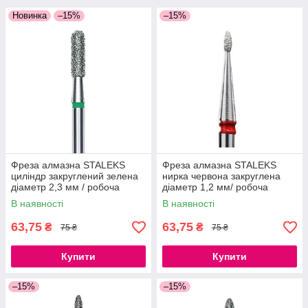
Новинка
–15%
–15%
Фреза алмазна STALEKS
Фреза алмазна STALEKS
циліндр закруглений зелена
нирка червона закруглена
діаметр 2,3 мм / робоча
діаметр 1,2 мм/ робоча
частина 8 мм
частина 3 мм
В наявності
В наявності
63,75
63,75
₴
₴
75 ₴
75 ₴
Купити
Купити
–15%
–15%