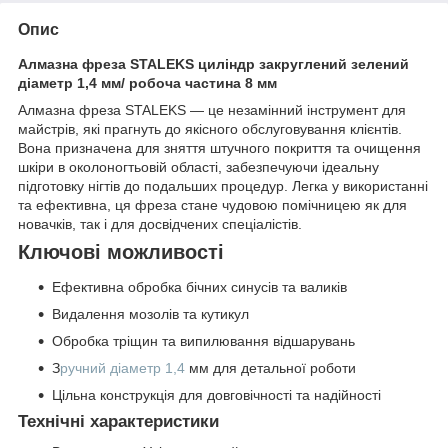
Опис
Алмазна фреза STALEKS циліндр закруглений зелений
діаметр 1,4 мм/ робоча частина 8 мм
Алмазна фреза STALEKS — це незамінний інструмент для
майстрів, які прагнуть до якісного обслуговування клієнтів.
Вона призначена для зняття штучного покриття та очищення
шкіри в околоногтьовій області, забезпечуючи ідеальну
підготовку нігтів до подальших процедур. Легка у використанні
та ефективна, ця фреза стане чудовою помічницею як для
новачків, так і для досвідчених спеціалістів.
Ключові можливості
Ефективна обробка бічних синусів та валиків
Видалення мозолів та кутикул
Обробка тріщин та випилювання відшарувань
З
ручний діаметр 1,4
мм для детальної роботи
Цільна конструкція для довговічності та надійності
Технічні характеристики