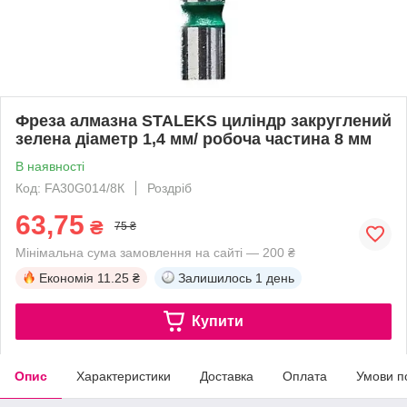
Фреза алмазна STALEKS циліндр закруглений
зелена діаметр 1,4 мм/ робоча частина 8 мм
В наявності
Код: FA30G014/8К
Роздріб
63,75
₴
75 ₴
Мінімальна сума замовлення на сайті — 200 ₴
Економія
11.25 ₴
Залишилось
1 день
Купити
Опис
Характеристики
Доставка
Оплата
Умови п