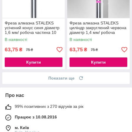
Фреза алмазна STALEKS
Фреза алмазна STALEKS
усічений конус синя діаметр
циліндр закруглений червона
1,6 мм/ робоча частина 10
діаметр 1,4 мм/ робоча
мм
частина 8 мм
В наявності
В наявності
63,75
63,75
₴
₴
75 ₴
75 ₴
Купити
Купити
Показати ще
Про нас
99% позитивних з 270 відгуків за рік
Працює з 10.08.2016
м. Київ