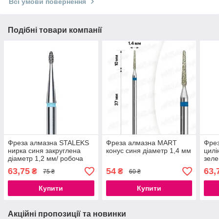
Всі умови повернення
Подібні товари компанії
Фреза алмазна STALEKS
Фреза алмазна MART
Фре
нирка синя закруглена
конус синя діаметр 1,4 мм
цилі
діаметр 1,2 мм/ робоча
зеле
частина 3 мм
робо
63,75
54
63,
₴
₴
75 ₴
60 ₴
Купити
Купити
Акційні пропозиції та новинки