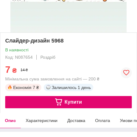
Слайдер-дизайн 5968
В наявності
Код: N087654
Роздріб
7
₴
14 ₴
Мінімальна сума замовлення на сайті — 200 ₴
Економія
7 ₴
Залишилось
1 день
Купити
Опис
Характеристики
Доставка
Оплата
Умови п