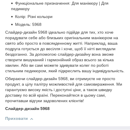
Функціональне призначення: Для манікюру | Для
педикюру
Колір: Різні кольори
Модель: 5968
Слайдер-дизайн 5968 ідеально підійде для тих, хто хоче
порадувати себе або близьких оригінальним манікюром на
свято або просто в повсякденному житті. Наприклад, ваша
подруга готується до весілля і хоче, щоб її нігті виглядали
бездоганно. За допомогою слайдер-дизайну вона зможе
створити вишуканий і гармонійний образ всього за кілька
хвилин. Або ви самі можете здивувати колег по роботі
стильним педикюром, який підкреслить вашу індивідуальність.
Обираючи слайдер-дизайн 5968, ви отримуєте не просто
продукт, а цілу палітру можливостей для самовираження. Ми
гарантуємо високу якість і доступні ціни, а також швидку
доставку по всій країні. Переконайтеся в цьому самі,
прочитавши відгуки задоволених клієнтів!
Слайдер-дизайн 5968
Приховати