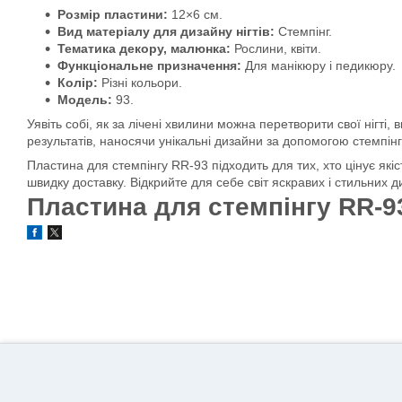
Розмір пластини:
12×6 см.
Вид матеріалу для дизайну нігтів:
Стемпінг.
Тематика декору, малюнка:
Рослини, квіти.
Функціональне призначення:
Для манікюру і педикюру.
Колір:
Різні кольори.
Модель:
93.
Уявіть собі, як за лічені хвилини можна перетворити свої нігт
результатів, наносячи унікальні дизайни за допомогою стемпін
Пластина для стемпінгу RR-93 підходить для тих, хто цінує які
швидку доставку. Відкрийте для себе світ яскравих і стильних д
Пластина для стемпінгу RR-9