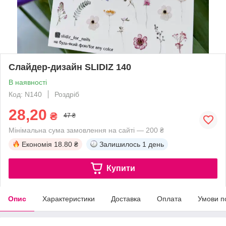
Слайдер-дизайн SLIDIZ 140
В наявності
Код: N140
Роздріб
28,20
₴
47 ₴
Мінімальна сума замовлення на сайті — 200 ₴
Економія
18.80 ₴
Залишилось
1 день
Купити
Опис
Характеристики
Доставка
Оплата
Умови п