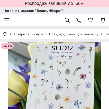
Розпродаж залишків до -50%
Інтернет-магазин "BeautyNikopol"
Товари та послуги
Слайдер-дизайн для манікюру
Сл
–40%