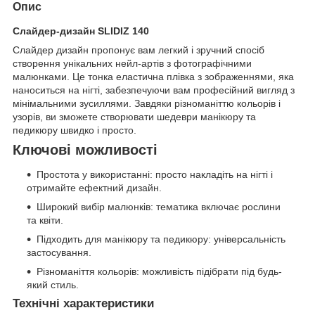
Опис
Слайдер-дизайн SLIDIZ 140
Слайдер дизайн пропонує вам легкий і зручний спосіб
створення унікальних нейл-артів з фотографічними
малюнками. Це тонка еластична плівка з зображеннями, яка
наноситься на нігті, забезпечуючи вам професійний вигляд з
мінімальними зусиллями. Завдяки різноманіттю кольорів і
узорів, ви зможете створювати шедеври манікюру та
педикюру швидко і просто.
Ключові можливості
Простота у використанні: просто накладіть на нігті і
отримайте ефектний дизайн.
Широкий вибір малюнків: тематика включає рослини
та квіти.
Підходить для манікюру та педикюру: універсальність
застосування.
Різноманіття кольорів: можливість підібрати під будь-
який стиль.
Технічні характеристики