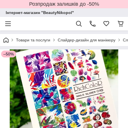
Розпродаж залишків до -50%
Інтернет-магазин "BeautyNikopol"
Товари та послуги
Слайдер-дизайн для манікюру
Сл
–50%