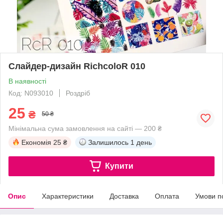
Слайдер-дизайн RichcoloR 010
В наявності
Код: N093010
Роздріб
25
₴
50 ₴
Мінімальна сума замовлення на сайті — 200 ₴
Економія
25 ₴
Залишилось
1 день
Купити
Опис
Характеристики
Доставка
Оплата
Умови п