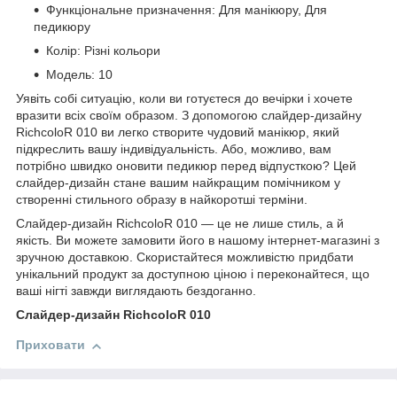
Функціональне призначення: Для манікюру, Для
педикюру
Колір: Різні кольори
Модель: 10
Уявіть собі ситуацію, коли ви готуєтеся до вечірки і хочете
вразити всіх своїм образом. З допомогою слайдер-дизайну
RichcoloR 010 ви легко створите чудовий манікюр, який
підкреслить вашу індивідуальність. Або, можливо, вам
потрібно швидко оновити педикюр перед відпусткою? Цей
слайдер-дизайн стане вашим найкращим помічником у
створенні стильного образу в найкоротші терміни.
Слайдер-дизайн RichcoloR 010 — це не лише стиль, а й
якість. Ви можете замовити його в нашому інтернет-магазині з
зручною доставкою. Скористайтеся можливістю придбати
унікальний продукт за доступною ціною і переконайтеся, що
ваші нігті завжди виглядають бездоганно.
Слайдер-дизайн RichcoloR 010
Приховати