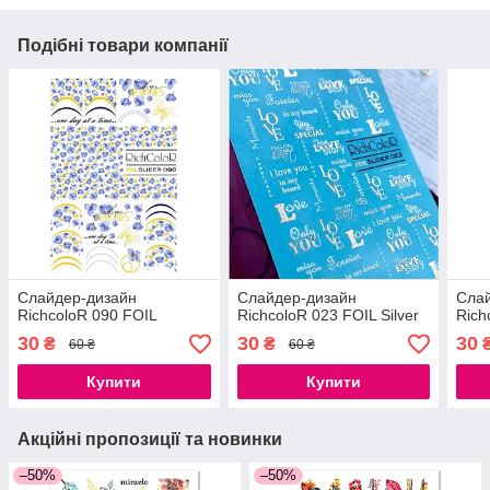
Подібні товари компанії
Слайдер-дизайн
Слайдер-дизайн
Сла
RichcoloR 090 FOIL
RichcoloR 023 FOIL Silver
Rich
30
30
30
₴
₴
60 ₴
60 ₴
Купити
Купити
Акційні пропозиції та новинки
–50%
–50%