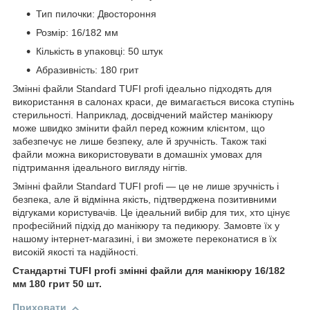
Тип пилочки: Двостороння
Розмір: 16/182 мм
Кількість в упаковці: 50 штук
Абразивність: 180 грит
Змінні файли Standard TUFI profi ідеально підходять для
використання в салонах краси, де вимагається висока ступінь
стерильності. Наприклад, досвідчений майстер манікюру
може швидко змінити файл перед кожним клієнтом, що
забезпечує не лише безпеку, але й зручність. Також такі
файли можна використовувати в домашніх умовах для
підтримання ідеального вигляду нігтів.
Змінні файли Standard TUFI profi — це не лише зручність і
безпека, але й відмінна якість, підтверджена позитивними
відгуками користувачів. Це ідеальний вибір для тих, хто цінує
професійний підхід до манікюру та педикюру. Замовте їх у
нашому інтернет-магазині, і ви зможете переконатися в їх
високій якості та надійності.
Стандартні TUFI profi змінні файли для манікюру 16/182
мм 180 грит 50 шт.
Приховати