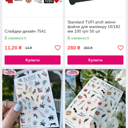
Standard TUFI profi змінні
файли для манікюру 16/182
Слайдер-дизайн 7541
мм 100 гріт 50 шт
В наявності
В наявності
11,20
280
₴
₴
14 ₴
350 ₴
Купити
Купити
–20%
–20%