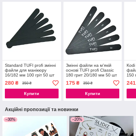
Standard TUFI profi змінні
Змінні файли на м'якій
Kodi
файли для манікюру
основі TUFI profi Classic
файл
16/182 мм 100 гріт 50 шт
180 грит 20/180 мм 50 шт
150 
розм
280
175
241
₴
₴
350 ₴
350 ₴
уп
Купити
Купити
Акційні пропозиції та новинки
–30%
–20%