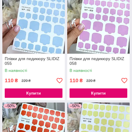
Плівки для педикюру SLIDIZ
Плівки для педикюру SLIDIZ
055
058
В наявності
В наявності
110
110
₴
₴
220 ₴
220 ₴
Купити
Купити
–50%
–50%