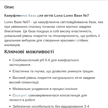
Опис
Камуфлю
юча база д
ля нігтів Luna Lurex Base №7
Lurex Base №07 - це камуфлююча світловідбиваюча база, яка
при увімкненні спалаху починає сяяти магічно завдяки
блискіткам. Ця база поєднує в собі високу еластичність,
унікальний рівень покриття та гіпоалергенність, що робить її
ідеальним вибором для створення красивих і стійких
манікюрів.
Ключові можливості
Слабокислотний pH 5-6 для комфортного
застосування.
Еластична та гнучка, що дозволяє уникнути тріщин.
Високий рівень покриття натурального нігтя завдяки
високій пігментації.
Мінімальне усадження в процесі носіння.
С
ередня,
самовирівнюючася консистенція для
легкості в роботі.
Забезпечує носибельність без відшарування 3-4