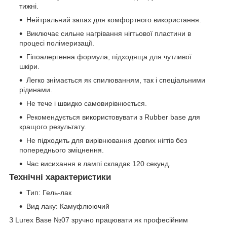
тижні.
Нейтральний запах для комфортного використання.
Виключає сильне нагрівання нігтьової пластини в
процесі полімеризації.
Гіпоалергенна формула, підходяща для чутливої
шкіри.
Легко знімається як спилюванням, так і спеціальними
рідинами.
Не тече і швидко самовирівнюється.
Рекомендується використовувати з Rubber base для
кращого результату.
Не підходить для вирівнювання довгих нігтів без
попереднього зміцнення.
Час висихання в лампі складає 120 секунд.
Технічні характеристики
Тип: Гель-лак
Вид лаку: Камуфлюючий
З Lurex Base №07 зручно працювати як професійним