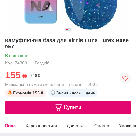
Камуфлююча база для нігтів Luna Lurex Base
№7
В наявності
Код: 74369
Роздріб
155
₴
310 ₴
Мінімальна сума замовлення на сайті — 200 ₴
Економія
155 ₴
Залишилось
1 день
Купити
Опис
Характеристики
Доставка
Оплата
Умови п