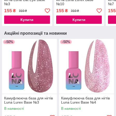
№3
№10
№7
155
155
155
₴
₴
310 ₴
310 ₴
Купити
Купити
Акційні пропозиції та новинки
–50%
–50%
Камуфлююча база для нігтів
Камуфлююча база для нігтів
Luna Lurex Base №3
Luna Lurex Base №4
В наявності
В наявності