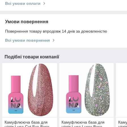
Всі умови оплати
Умови повернення
Повернення товару впродовж 14 днів за домовленістю
Всі умови повернення
Подібні товари компанії
Камуфлююча база для
Камуфлююча база для
Кам
нігтів Luna Cat Eye Base
нігтів Luna Lurex Base
нігт