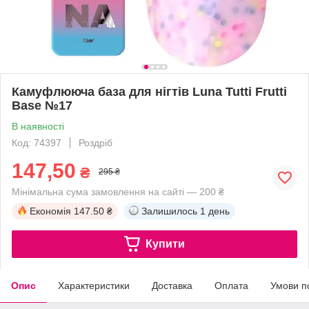
Камуфлююча база для нігтів Luna Tutti Frutti
Base №17
В наявності
Код: 74397
Роздріб
147,50
₴
295 ₴
Мінімальна сума замовлення на сайті — 200 ₴
Економія
147.50 ₴
Залишилось
1 день
Купити
Опис
Характеристики
Доставка
Оплата
Умови п