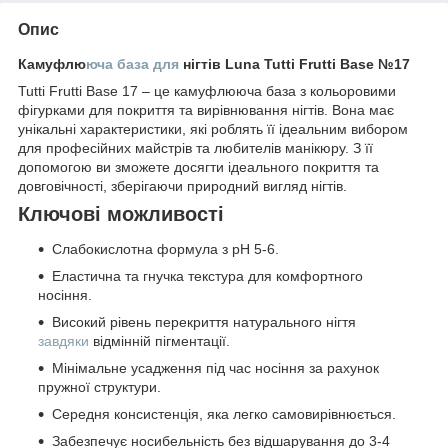
Опис
Камуфлю
юча база для
нігтів Luna Tutti Frutti Base №17
Tutti Frutti Base 17 – це камуфлююча база з кольоровими
фігурками для покриття та вирівнювання нігтів. Вона має
унікальні характеристики, які роблять її ідеальним вибором
для професійних майстрів та любителів манікюру. З її
допомогою ви зможете досягти ідеального покриття та
довговічності, зберігаючи природний вигляд нігтів.
Ключові можливості
Слабокислотна формула з pH 5-6.
Еластична та гнучка текстура для комфортного
носіння.
Високий рівень перекриття натурального нігтя
завдяки
відмінній пігментації.
Мінімальне усадження під час носіння за рахунок
пружної структури.
Середня консистенція, яка легко самовирівнюється.
Забезпечує носибельність без відшарування до 3-4