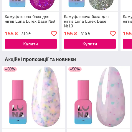
Камуфлююча база для
Камуфлююча база для
Кам
нігтів Luna Lurex Base №9
нігтів Luna Lurex Base
нігт
№10
155
155
155
₴
₴
310 ₴
310 ₴
Купити
Купити
Акційні пропозиції та новинки
–50%
–50%