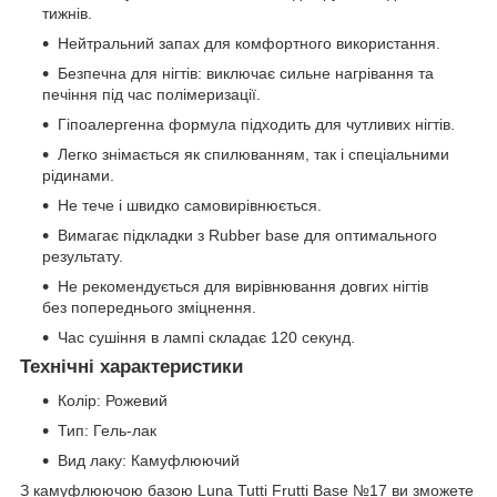
тижнів.
Нейтральний запах для комфортного використання.
Безпечна для нігтів: виключає сильне нагрівання та
печіння під час полімеризації.
Гіпоалергенна формула підходить для чутливих нігтів.
Легко знімається як спилюванням, так і спеціальними
рідинами.
Не тече і швидко самовирівнюється.
Вимагає підкладки з Rubber base для оптимального
результату.
Не рекомендується для вирівнювання довгих нігтів
без попереднього зміцнення.
Час сушіння в лампі складає 120 секунд.
Технічні характеристики
Колір: Рожевий
Тип: Гель-лак
Вид лаку: Камуфлюючий
З камуфлюючою базою Luna Tutti Frutti Base №17 ви зможете