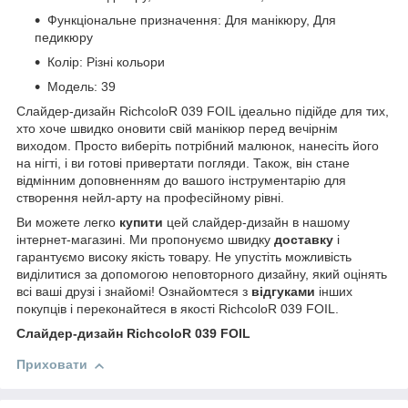
Функціональне призначення: Для манікюру, Для
педикюру
Колір: Різні кольори
Модель: 39
Слайдер-дизайн RichcoloR 039 FOIL ідеально підійде для тих,
хто хоче швидко оновити свій манікюр перед вечірнім
виходом. Просто виберіть потрібний малюнок, нанесіть його
на нігті, і ви готові привертати погляди. Також, він стане
відмінним доповненням до вашого інструментарію для
створення нейл-арту на професійному рівні.
Ви можете легко
купити
цей слайдер-дизайн в нашому
інтернет-магазині. Ми пропонуємо швидку
доставку
і
гарантуємо високу якість товару. Не упустіть можливість
виділитися за допомогою неповторного дизайну, який оцінять
всі ваші друзі і знайомі! Ознайомтеся з
відгуками
інших
покупців і переконайтеся в якості RichcoloR 039 FOIL.
Слайдер-дизайн RichcoloR 039 FOIL
Приховати