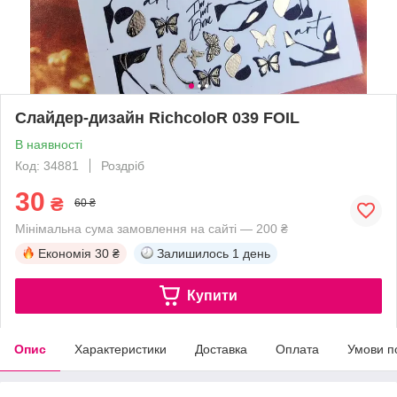
Слайдер-дизайн RichcoloR 039 FOIL
В наявності
Код: 34881
Роздріб
30
₴
60 ₴
Мінімальна сума замовлення на сайті — 200 ₴
Економія
30 ₴
Залишилось
1 день
Купити
Опис
Характеристики
Доставка
Оплата
Умови п