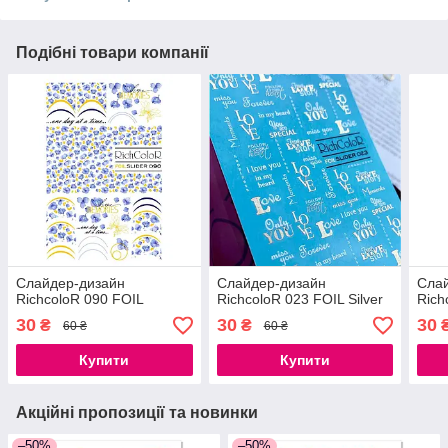
Подібні товари компанії
Слайдер-дизайн
Слайдер-дизайн
Сла
RichcoloR 090 FOIL
RichcoloR 023 FOIL Silver
Rich
30
30
30
₴
₴
60 ₴
60 ₴
Купити
Купити
Акційні пропозиції та новинки
–50%
–50%