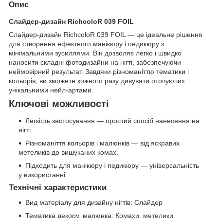
Опис
Слайдер-дизайн RichcoloR 039 FOIL
Слайдер-дизайн RichcoloR 039 FOIL — це ідеальне рішення
для створення ефектного манікюру і педикюру з
мінімальними зусиллями. Він дозволяє легко і швидко
наносити складні фотодизайни на нігті, забезпечуючи
неймовірний результат. Завдяки різноманіттю тематики і
кольорів, ви зможете кожного разу дивувати оточуючих
унікальними нейл-артами.
Ключові можливості
Легкість застосування — простий спосіб нанесення на
нігті.
Різноманіття кольорів і малюнків — від яскравих
метеликів до вишуканих комах.
Підходить для манікюру і педикюру — універсальність
у використанні.
Технічні характеристики
Вид матеріалу для дизайну нігтів: Слайдер
Тематика декору, малюнка: Комахи, метелики