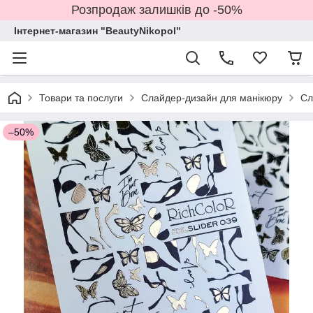
Розпродаж залишків до -50%
Інтернет-магазин "BeautyNikopol"
Товари та послуги
Слайдер-дизайн для манікюру
Сл
–50%