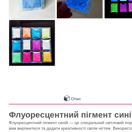
Опис
Флуоресцентний пігмент синій
Флуоресцентний пігмент синій — це спеціальний світловий поро
вам вирізнитися та додати креативності своїм нігтям. Використ