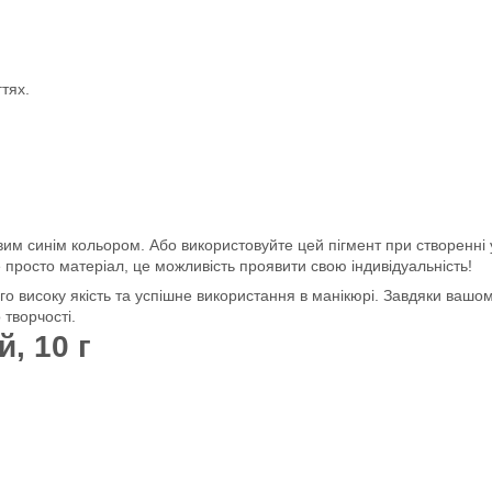
гтях.
яскравим синім кольором. Або використовуйте цей пігмент при створен
просто матеріал, це можливість проявити свою індивідуальність!
го високу якість та успішне використання в манікюрі. Завдяки вашо
творчості.
, 10 г