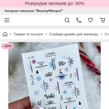
Розпродаж залишків до -50%
Інтернет-магазин "BeautyNikopol"
Товари та послуги
Слайдер-дизайн для манікюру
Сл
–50%