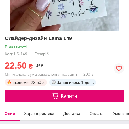
Слайдер-дизайн Lama 149
В наявності
Код: LS-149
Роздріб
22,50
₴
45 ₴
Мінімальна сума замовлення на сайті — 200 ₴
Економія
22.50 ₴
Залишилось
1 день
Купити
Опис
Характеристики
Доставка
Оплата
Умови п