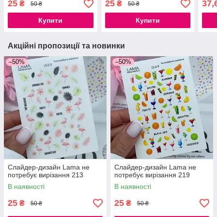
25
25
37,
₴
₴
50 ₴
50 ₴
Купити
Купити
Акційні пропозиції та новинки
–50%
–50%
Слайдер-дизайн Lama не
Слайдер-дизайн Lama не
потребує вирізання 213
потребує вирізання 219
В наявності
В наявності
25
25
₴
₴
50 ₴
50 ₴