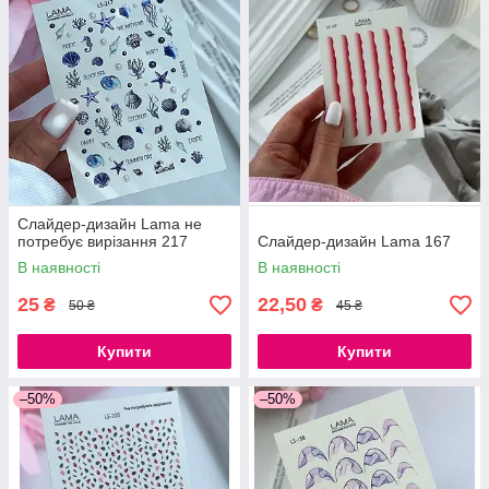
Слайдер-дизайн Lama не
потребує вирізання 217
Слайдер-дизайн Lama 167
В наявності
В наявності
25
22,50
₴
₴
50 ₴
45 ₴
Купити
Купити
–50%
–50%