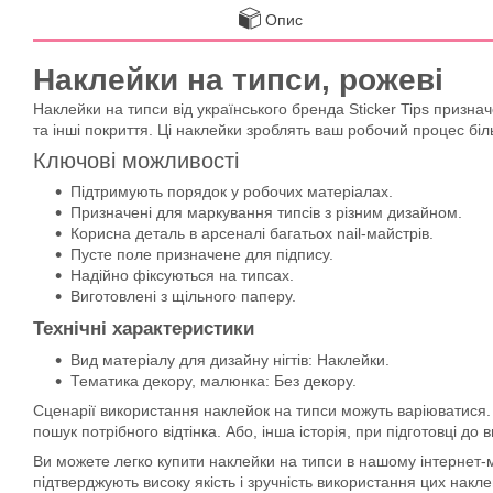
Опис
Наклейки на типси, рожеві
Наклейки на типси від українського бренда Sticker Tips призна
та інші покриття. Ці наклейки зроблять ваш робочий процес б
Ключові можливості
Підтримують порядок у робочих матеріалах.
Призначені для маркування типсів з різним дизайном.
Корисна деталь в арсеналі багатьох nail-майстрів.
Пусте поле призначене для підпису.
Надійно фіксуються на типсах.
Виготовлені з щільного паперу.
Технічні характеристики
Вид матеріалу для дизайну нігтів: Наклейки.
Тематика декору, малюнка: Без декору.
Сценарії використання наклейок на типси можуть варіюватися.
пошук потрібного відтінка. Або, інша історія, при підготовці д
Ви можете легко купити наклейки на типси в нашому інтернет-м
підтверджують високу якість і зручність використання цих накле