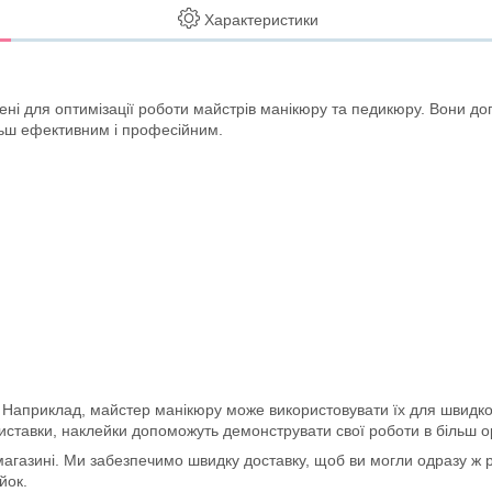
Характеристики
чені для оптимізації роботи майстрів манікюру та педикюру. Вони до
ільш ефективним і професійним.
 Наприклад, майстер манікюру може використовувати їх для швидкої
о виставки, наклейки допоможуть демонструвати свої роботи в більш о
агазині. Ми забезпечимо швидку доставку, щоб ви могли одразу ж р
йок.