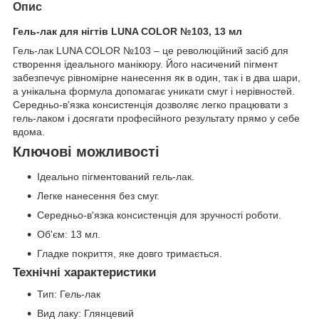
Опис
Гель-лак для нігтів LUNA COLOR №103, 13 мл
Гель-лак LUNA COLOR №103 – це революційний засіб для
створення ідеального манікюру. Його насичений пігмент
забезпечує рівномірне нанесення як в один, так і в два шари,
а унікальна формула допомагає уникати смуг і нерівностей.
Середньо-в'язка консистенція дозволяє легко працювати з
гель-лаком і досягати професійного результату прямо у себе
вдома.
Ключові можливості
Ідеально пігментований гель-лак.
Легке нанесення без смуг.
Середньо-в'язка консистенція для зручності роботи.
Об'єм: 13 мл.
Гладке покриття, яке довго тримається.
Технічні характеристики
Тип: Гель-лак
Вид лаку: Глянцевий