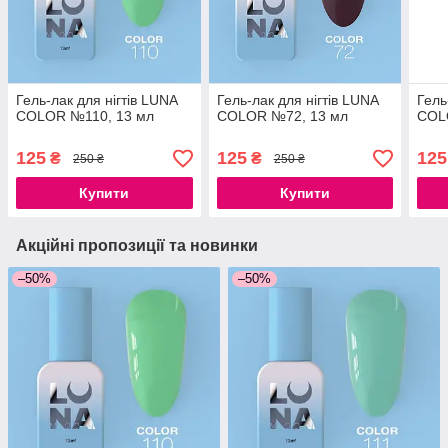
Гель-лак для нігтів LUNA
Гель-лак для нігтів LUNA
Гель
COLOR №110, 13 мл
COLOR №72, 13 мл
COL
125
125
125
₴
₴
250 ₴
250 ₴
Купити
Купити
Акційні пропозиції та новинки
–50%
–50%