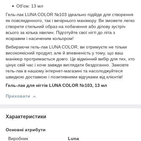
Об'єм: 13 мл
Гель-лак LUNA COLOR №103 ідеально підійде для створення
як повсякденного, так і вечірнього манікюру. Ви зможете легко
створити стильний образ на побачення або ділову зустріч
всього за кілька хвилин. Підготуйте свої нігті до літа з
яскравим і насиченим кольором!
Вибираючи гель-лак LUNA COLOR, ви отримуєте не тільки
високоякісний продукт, але й впевненість у тому, що ваш
манікюр протримається довго. Це відмінний вибір для тих, хто
цінує свій час і хоче завжди виглядати бездоганно. Замовте
гель-лак в нашому інтернет-магазині та насолоджуйтеся
швидкою доставкою і позитивними відгуками від клієнтів!
Гель-лак для нігтів LUNA COLOR №103, 13 мл
Приховати
Характеристики
Основні атрибути
Виробник
Luna