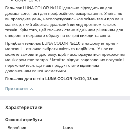
Об’єм: 13 мл
Гель-лак LUNA COLOR №110 ідеально підходить як для
домашнього, так і для професійного використання. Уявіть, як
ви проводите день, насолоджуючись компліментами про ваш
манікюр, який зберігає ідеальний вигляд протягом кількох
тижнів. Крім того, цей гель-лак стане відмінним рішенням для
створення яскравого образу на вечірні виходи та свята.
Придбати гель-лак LUNA COLOR №110 в нашому інтернет-
магазині – означає вибрати якість та надійність. У нас ви
можете замовити доставку, щоб насолоджуватися прекрасним
манікюром вже завтра. Читайте відгуки задоволених покупців і
переконайтеся, що наш продукт стане відмінним
доповненням вашої косметички.
Гель-лак для нігтів LUNA COLOR №110, 13 мл
Приховати
Характеристики
Основні атрибути
Виробник
Luna