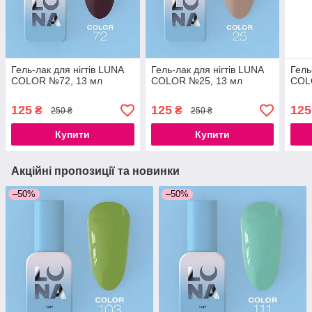
Гель-лак для нігтів LUNA
Гель-лак для нігтів LUNA
Гель
COLOR №72, 13 мл
COLOR №25, 13 мл
COL
125
125
125
₴
₴
250 ₴
250 ₴
Купити
Купити
Акційні пропозиції та новинки
–50%
–50%