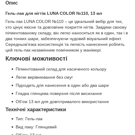
Опис
Гель-лак для нігтів LUNA COLOR №110, 13 мл
Гель-лак LUNA COLOR №110 – це ідеальний вибір для тих,
хто цінує якісне та довговічне покриття нігтів. Завдяки своєму
пігментованому складу, він легко наноситься як в один, так і в
два тонких шари, забезпечуючи чудовий візуальний ефект.
Середньов’язка консистенція та легкість нанесення роблять
цей гель-лак незамінним помічником у манікюрі.
Ключові можливості
Пігментований склад для насиченого кольору
Легке вирівнювання без смуг
Підходить для нанесення в один або два шари
Гладка глянцева поверхня після висихання
Об’єм 13 мл для довготривалого використання
Технічні характеристики
Тип: Гель-лак
Вид лаку: Глянцевий