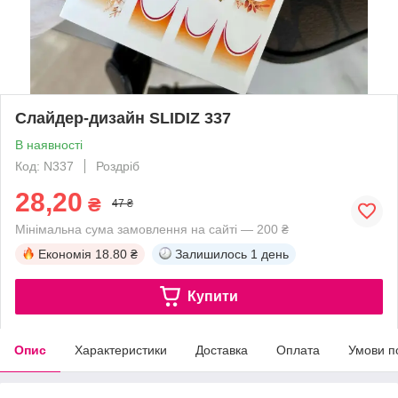
Слайдер-дизайн SLIDIZ 337
В наявності
Код: N337
Роздріб
28,20
₴
47 ₴
Мінімальна сума замовлення на сайті — 200 ₴
Економія
18.80 ₴
Залишилось
1 день
Купити
Опис
Характеристики
Доставка
Оплата
Умови п