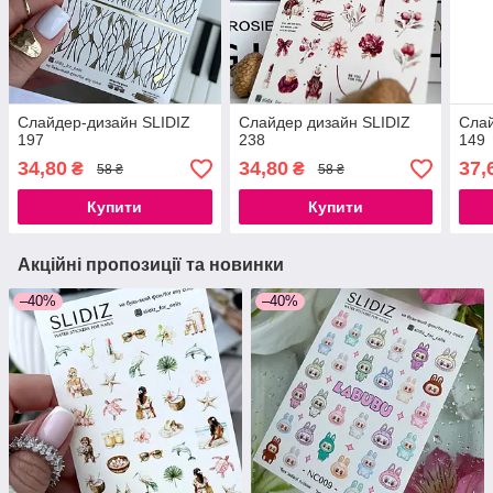
Слайдер-дизайн SLIDIZ
Слайдер дизайн SLIDIZ
Слай
197
238
149
34,80
34,80
37,
₴
₴
58 ₴
58 ₴
Купити
Купити
Акційні пропозиції та новинки
–40%
–40%