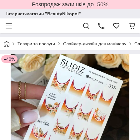
Розпродаж залишків до -50%
Інтернет-магазин "BeautyNikopol"
Товари та послуги
Слайдер-дизайн для манікюру
Сл
–40%