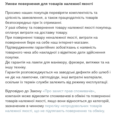
Умови повернення для товарів належної якості
Просимо наших покупців перевіряти комплектність та 
цілісність замовлення, а також працездатність товарів 
безпосередньо при їх отриманні.

У разі обміну та повернення товару належної якості покупець 
оплачує витрати на доставку товару.

При поверненні товару неналежної якості, витрати на 
повернення бере на себе наш інтернет-магазин.

Підтвердженням гарантійних зобов'язань є наявність 
товарного чека або накладної з відміткою дати здійснення 
покупки.

Діє гарантія на лампи для манікюру, фрезери, витяжки та на 
іншу техніку.

Гарантія розповсюджується на заводські дефекти або шлюб і 
не діє на лампочки, світлодіоди, інші витратні матеріали, 
оскільки їх термін служби залежить від режиму експлуатації.
Відповідно до Закону
«Про захист прав споживачів»
,
компанія може відмовити споживачеві в обміні та поверненні
товарів належної якості, якщо вони відносяться до категорій,
зазначеним в чинному
переліку непродовольчих товарів
належної якості, що не підлягають поверненню та обміну
.