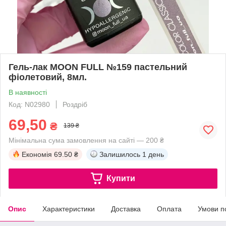
Гель-лак MOON FULL №159 пастельний
фіолетовий, 8мл.
В наявності
Код: N02980
Роздріб
69,50
₴
139 ₴
Мінімальна сума замовлення на сайті — 200 ₴
Економія
69.50 ₴
Залишилось
1 день
Купити
Опис
Характеристики
Доставка
Оплата
Умови п