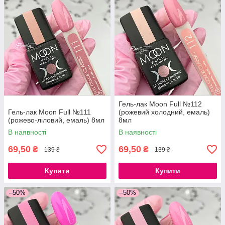
Гель-лак Moon Full №112
Гель-лак Moon Full №111
(рожевий холодний, емаль)
(рожево-ліловий, емаль) 8мл
8мл
В наявності
В наявності
69,50
69,50
₴
₴
139 ₴
139 ₴
Купити
Купити
–50%
–50%