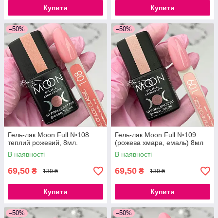
Купити
Купити
–50%
–50%
Гель-лак Moon Full №108
Гель-лак Moon Full №109
теплий рожевий, 8мл.
(рожева хмара, емаль) 8мл
В наявності
В наявності
69,50
69,50
₴
₴
139 ₴
139 ₴
Купити
Купити
–50%
–50%