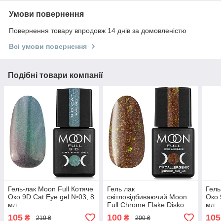
Умови повернення
Повернення товару впродовж 14 днів за домовленістю
Всі умови повернення
Подібні товари компанії
Гель-лак Moon Full Котяче
Гель лак
Гель
Око 9D Cat Eye gel №03, 8
світловідбиваючий Moon
Око 
мл
Full Chrome Flake Disko
мл
№5, 8мл
105
100
105
₴
₴
210 ₴
200 ₴