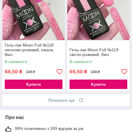
Гель-лак Moon Full №118
неоново-рожевий, емаль
Гель-лак Moon Full №119
8мл.
світло-рожевий, 8мл.
В наявності
В наявності
69,50
69,50
₴
₴
139 ₴
139 ₴
Купити
Купити
Показати ще
Про нас
99% позитивних з 269 відгуків за рік