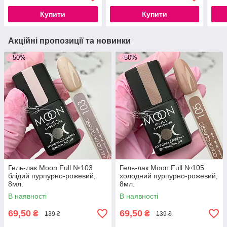
Купити
Купити
Акційні пропозиції та новинки
–50%
–50%
Гель-лак Moon Full №103
Гель-лак Moon Full №105
блідий пурпурно-рожевий,
холодний пурпурно-рожевий,
8мл.
8мл.
В наявності
В наявності
69,50
69,50
₴
₴
139 ₴
139 ₴