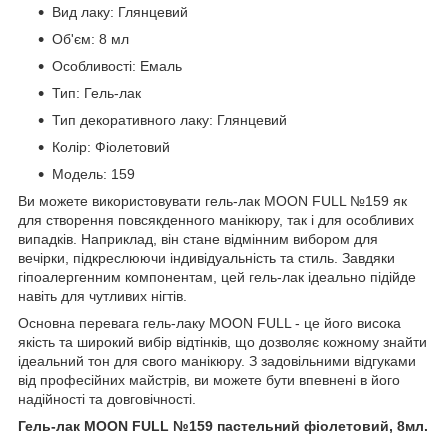
Вид лаку: Глянцевий
Об'єм: 8 мл
Особливості: Емаль
Тип: Гель-лак
Тип декоративного лаку: Глянцевий
Колір: Фіолетовий
Модель: 159
Ви можете використовувати гель-лак MOON FULL №159 як
для створення повсякденного манікюру, так і для особливих
випадків. Наприклад, він стане відмінним вибором для
вечірки, підкреслюючи індивідуальність та стиль. Завдяки
гіпоалергенним компонентам, цей гель-лак ідеально підійде
навіть для чутливих нігтів.
Основна перевага гель-лаку MOON FULL - це його висока
якість та широкий вибір відтінків, що дозволяє кожному знайти
ідеальний тон для свого манікюру. З задовільними відгуками
від професійних майстрів, ви можете бути впевнені в його
надійності та довговічності.
Гель-лак MOON FULL №159 пастельний фіолетовий, 8мл.