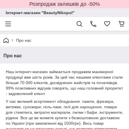
Розпродаж залишків до -50%
Інтернет-магазин "BeautyNikopol"
Про нас
Про нас
Наш інтернет-магазин займається продажем манікюрної
продукції вже шість років. За цей час нашими клієнтами стали
більше 70 000 клієнтів, досвідчених майстрів та початківців.
99% позитивних відгуків говорять, що наш головний пріоритет
- задоволений клієнт.
У нас великий асортимент обладнання: лампи, фрезера,
витяжки, сухожари; гель-лаки, гелі для нарощення, товари
для стемпінга, витратні матеріали, пилки і бафи, інструменти,
рідини. Все це ви можете купити з безкоштовною доставкою
по Україні (при замовленні від 1500грн). Весь товар
знаходиться на власному складі, що дозволяє відправляти