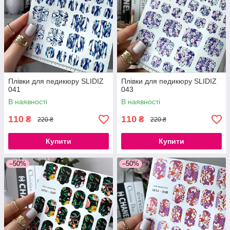
Плівки для педикюру SLIDIZ
Плівки для педикюру SLIDIZ
041
043
В наявності
В наявності
110
110
₴
₴
220 ₴
220 ₴
Купити
Купити
–50%
–50%