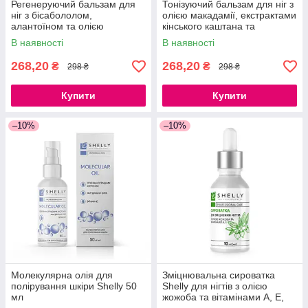
Регенеруючий бальзам для
Тонізуючий бальзам для ніг з
ніг з бісабололом,
олією макадамії, екстрактами
алантоїном та олією
кінського каштана та
розмарину Shelly 100 мл
гамамелісу Shelly 100 мл
В наявності
В наявності
268,20
268,20
₴
₴
298 ₴
298 ₴
Купити
Купити
–10%
–10%
Молекулярна олія для
Зміцнювальна сироватка
полірування шкіри Shelly 50
Shelly для нігтів з олією
мл
жожоба та вітамінами А, Е,