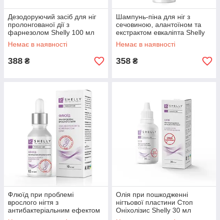
Дезодоруючий засіб для ніг
Шампунь-піна для ніг з
пролонгованої дії з
сечовиною, алантоїном та
фарнезолом Shelly 100 мл
екстрактом евкаліпта Shelly
200 мл
Немає в наявності
Немає в наявності
388
358
₴
₴
Флюїд при проблемі
Олія при пошкодженні
врослого нігтя з
нігтьової пластини Стоп
антибактеріальним ефектом
Оніхолізис Shelly 30 мл
Shelly 10 мл