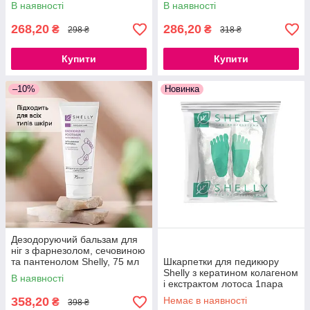
10 мл
В наявності
В наявності
268,20
286,20
₴
₴
298 ₴
318 ₴
Купити
Купити
–10%
Новинка
Дезодоруючий бальзам для
ніг з фарнезолом, сечовиною
та пантенолом Shelly, 75 мл
Шкарпетки для педикюру
Shelly з кератином колагеном
В наявності
і екстрактом лотоса 1пара
358,20
Немає в наявності
₴
398 ₴