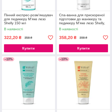
Пінний експрес-розм'якшувач
Спа-ванна для прискореної
для педикюру М'яке лезо
підготовки до манікюру та
Shelly 150 мл
педикюру М'яке лезо Shelly,
500 мл
В наявності
В наявності
322,20
358,20
₴
₴
358 ₴
398 ₴
Купити
Купити
–10%
–10%