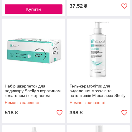
37,52
₴
Купити
Набір шкарпеток для
Гель-кератолітик для
педикюру Shelly з кератином
видалення мозолів та
колагеном і екстрактом
натоптишів М'яке лезо Shelly
лотоса , 10 шт
200 мл
Немає в наявності
Немає в наявності
518
398
₴
₴