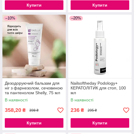
Купити
Купити
–10%
–20%
Дезодоруючий бальзам для
Nailsoftheday Podology+
ніг з фарнезолом, сечовиною
КЕРАТОЛІТИК для стоп, 100
та пантенолом Shelly, 75 мл
мл
В наявності
В наявності
358,20
236
₴
₴
398 ₴
295 ₴
Купити
Купити