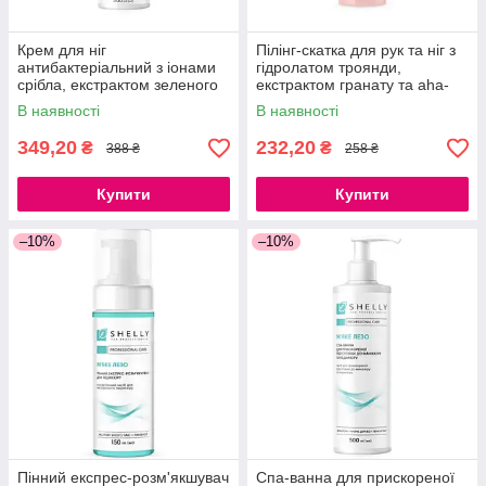
Крем для ніг
Пілінг-скатка для рук та ніг з
антибактеріальний з іонами
гідролатом троянди,
срібла, екстрактом зеленого
екстрактом гранату та aha-
чаю та ментолом Shelly 500
кислотами Shelly 200 мл
В наявності
В наявності
мл
349,20
232,20
₴
₴
388 ₴
258 ₴
Купити
Купити
–10%
–10%
Пінний експрес-розм'якшувач
Спа-ванна для прискореної