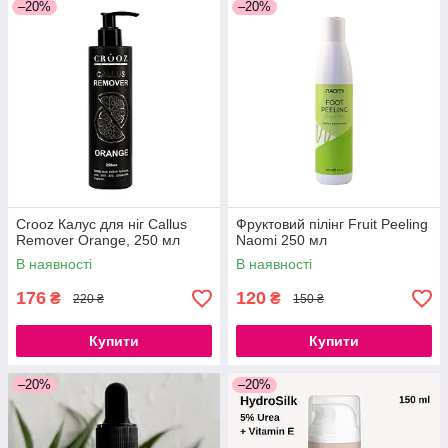
–20%
–20%
Crooz Калус для ніг Callus
Фруктовий пілінг Fruit Peeling
Remover Orange, 250 мл
Naomi 250 мл
В наявності
В наявності
176
120
₴
₴
220 ₴
150 ₴
Купити
Купити
–20%
–20%