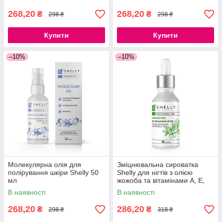
268,20
268,20
₴
₴
298 ₴
298 ₴
Купити
Купити
–10%
–10%
Молекулярна олія для
Зміцнювальна сироватка
полірування шкіри Shelly 50
Shelly для нігтів з олією
мл
жожоба та вітамінами А, Е,
10 мл
В наявності
В наявності
268,20
286,20
₴
₴
298 ₴
318 ₴