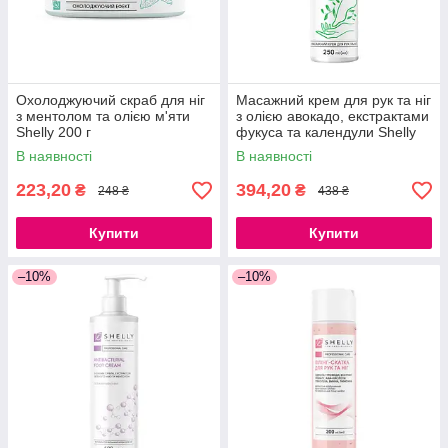
Охолоджуючий скраб для ніг
Масажний крем для рук та ніг
з ментолом та олією м'яти
з олією авокадо, екстрактами
Shelly 200 г
фукуса та календули Shelly
250 мл
В наявності
В наявності
223,20
394,20
₴
₴
248 ₴
438 ₴
Купити
Купити
–10%
–10%