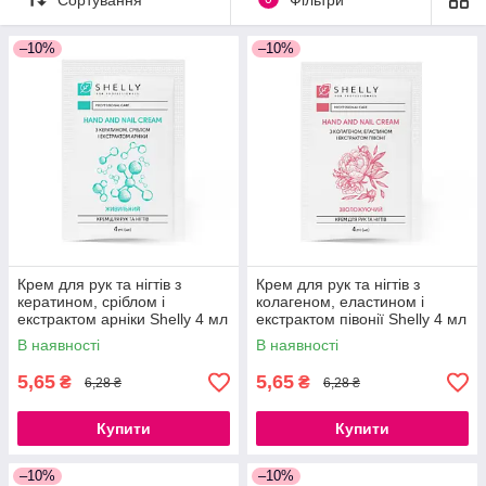
–10%
–10%
Крем для рук та нігтів з
Крем для рук та нігтів з
кератином, сріблом і
колагеном, еластином і
екстрактом арніки Shelly 4 мл
екстрактом півонії Shelly 4 мл
В наявності
В наявності
5,65
5,65
₴
₴
6,28 ₴
6,28 ₴
Купити
Купити
–10%
–10%