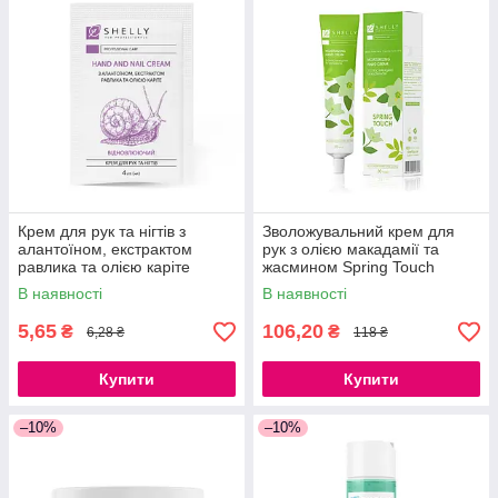
Крем для рук та нігтів з
Зволожувальний крем для
алантоїном, екстрактом
рук з олією макадамії та
равлика та олією каріте
жасмином Spring Touch
Shelly 4 мл
Shelly 30 мл
В наявності
В наявності
5,65
106,20
₴
₴
6,28 ₴
118 ₴
Купити
Купити
–10%
–10%