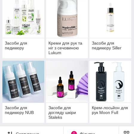
Засоби для
Креми для рук та
Засоби для
педикюру
ніг з сечовиною
педикюру Siller
Lukum
Засоби для
Засоби для
Крем-лосьйон для
педикюру NUB
догляду шкіри
рук Moon Full
Staleks
Сортування
0
Фільтри