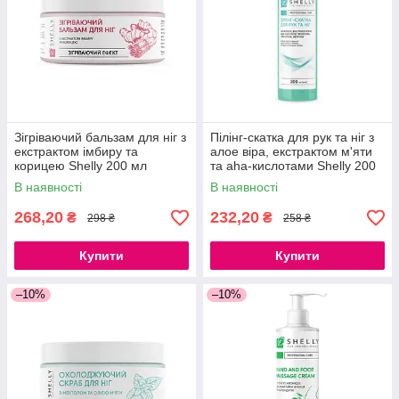
Зігріваючий бальзам для ніг з
Пілінг-скатка для рук та ніг з
екстрактом імбиру та
алое віра, екстрактом м'яти
корицею Shelly 200 мл
та aha-кислотами Shelly 200
мл
В наявності
В наявності
268,20
232,20
₴
₴
298 ₴
258 ₴
Купити
Купити
–10%
–10%