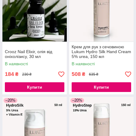
Крем для рук з сечовиною
Crooz Nail Elixir, олія від
Lukum Hydro Silk Hand Cream
оніхолізису, 30 мл
5% urea, 150 мл
В наявності
В наявності
184
508
₴
₴
230 ₴
635 ₴
Купити
Купити
–20%
–20%