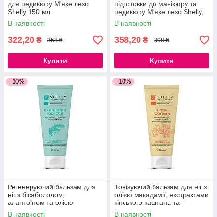
для педикюру М'яке лезо
підготовки до манікюру та
Shelly 150 мл
педикюру М'яке лезо Shelly,
500 мл
В наявності
В наявності
322,20
358,20
₴
₴
358 ₴
398 ₴
Купити
Купити
–10%
–10%
Регенеруючий бальзам для
Тонізуючий бальзам для ніг з
ніг з бісабололом,
олією макадамії, екстрактами
алантоїном та олією
кінського каштана та
розмарину Shelly 100 мл
гамамелісу Shelly 100 мл
В наявності
В наявності