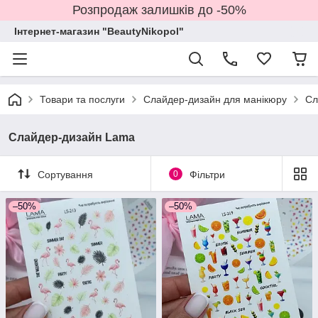
Розпродаж залишків до -50%
Інтернет-магазин "BeautyNikopol"
Товари та послуги
Слайдер-дизайн для манікюру
Сл
Слайдер-дизайн Lama
Сортування
0
Фільтри
–50%
–50%