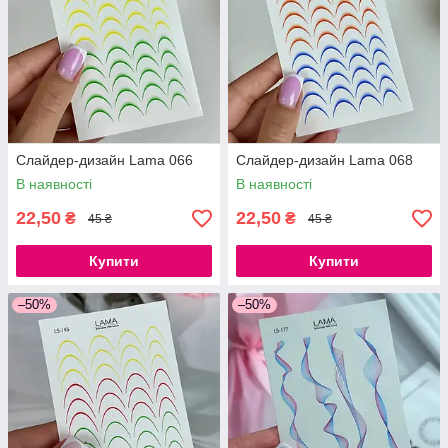
Слайдер-дизайн Lama 066
Слайдер-дизайн Lama 068
В наявності
В наявності
22,50
22,50
₴
₴
45 ₴
45 ₴
Купити
Купити
–50%
–50%