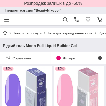
Розпродаж залишків до -50%
Інтернет-магазин "BeautyNikopol"
Товари та послуги
Гель для нарощування нігтів
Рідк
Рідкий гель Moon Full Liquid Builder Gel
Сортування
0
Фільтри
–50%
–50%