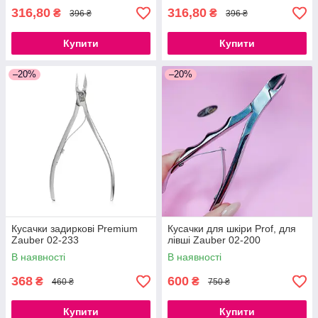
316,80
316,80
₴
₴
396 ₴
396 ₴
Купити
Купити
–20%
–20%
Кусачки задиркові Premium
Кусачки для шкіри Prof, для
Zauber 02-233
лівші Zauber 02-200
В наявності
В наявності
368
600
₴
₴
460 ₴
750 ₴
Купити
Купити