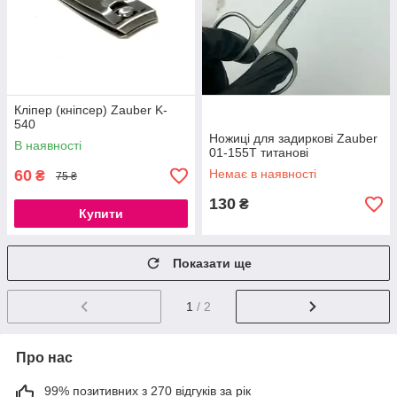
Кліпер (кніпсер) Zauber K-
540
Ножиці для задиркові Zauber
В наявності
01-155T титанові
60
Немає в наявності
₴
75 ₴
130
₴
Купити
Показати ще
1
/ 2
Про нас
99% позитивних з 270 відгуків за рік