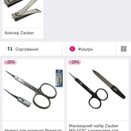
Кніпсер Zauber
Сортування
0
Фільтри
–20%
–20%
Манікюрний набір Zauber
Ножиці для кутикули Premium
MS-103C з ножицями для