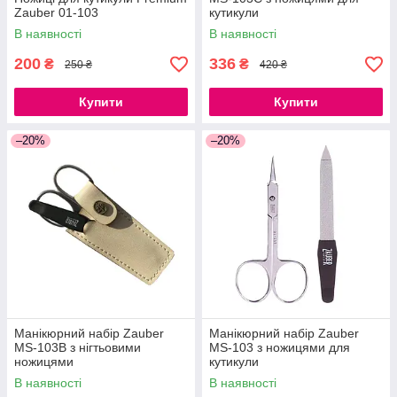
Zauber 01-103
кутикули
В наявності
В наявності
200
336
₴
₴
250 ₴
420 ₴
Купити
Купити
–20%
–20%
Манікюрний набір Zauber
Манікюрний набір Zauber
MS-103B з нігтьовими
MS-103 з ножицями для
ножицями
кутикули
В наявності
В наявності