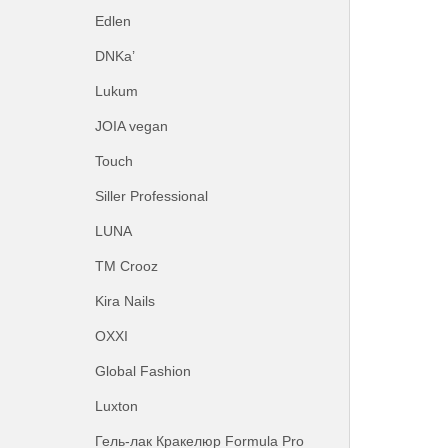
Edlen
DNKa’
Lukum
JOIA vegan
Touch
Siller Professional
LUNA
ТМ Crooz
Kira Nails
OXXI
Global Fashion
Luxton
Гель-лак Кракелюр Formula Pro