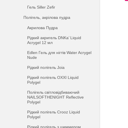
Гель Siller Zefir
Полігель, акрілова пудра
Акрилова Пудра
Рідкий акригель DNKa’ Liquid
Acrygel 12 мл
Edlen Гель для нігтів Water Acrygel
Nude
Рідкий полігель Joia
Рідкий полігель OXXI Liquid
Polygel
Полігель світловідбиваючий
NAILSOFTHENIGHT Reflective
Polygel
Рідкий полігель Crooz Liquid
Polygel
Рідкий полігель з шиммером