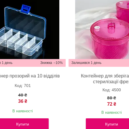
 1 день
–10%
Залишився 1 день
нер прозорий на 10 відділів
Контейнер для зберіга
стерилізації фре
701
4500
40 ₴
80 ₴
36 ₴
72 ₴
В наявності
В наявності
Купити
Купити