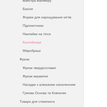
майстра манікюру
Бахіли
Форми для нарощування нігтів
Підлокотники
Наклейки на тіпси
Контейнери
Мікробраші
Фрези
Фрези твердосплавні
Фрези керамічні
Насадки з алмазним напиленням
Гумова Основа та Ковпачки
Товари для стемпинга