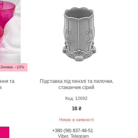
–10%
ння та
Підставка під пензлі та пилочки,
з
стаканчик сірий
12692
38 ₴
Немає в наявності
+380 (98) 837-48-51
Viber, Telegram