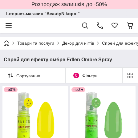
Розпродаж залишків до -50%
Інтернет-магазин "BeautyNikopol"
Товари та послуги
Декор для нігтів
Спрей для ефект
Спрей для ефекту омбре Edlen Ombre Spray
Сортування
0
Фільтри
–50%
–50%