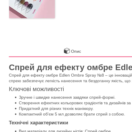
Опис
Спрей для ефекту омбре Edle
Спрей для ефекту омбре Edlen Ombre Spray №8 – це інноваційн
спрею забезпечує легкість нанесення та бездоганну якість, що
Ключові можливості
Зручне і швидке нанесення завдяки спрей-формі.
Створення ефектних кольорових градієнтів та дизайнів за 
Придатний для різних технік манікюру.
Компактний об'єм 5 мл дозволяє брати спрей з собою.
Технічні характеристики
Вид матеріалу для дизайну нігтів: Спрей омбре