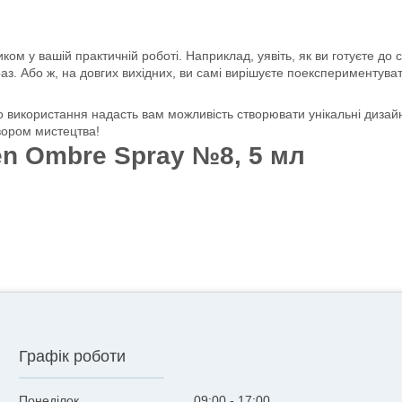
м у вашій практичній роботі. Наприклад, уявіть, як ви готуєте до с
аз. Або ж, на довгих вихідних, ви самі вирішуєте поекспериментуват
го використання надасть вам можливість створювати унікальні дизайн
вором мистецтва!
n Ombre Spray №8, 5 мл
Графік роботи
Понеділок
09:00
17:00