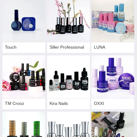
Touch
Siller Professional
LUNA
ТМ Crooz
Kira Nails
OXXI