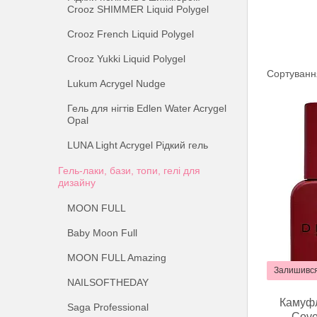
Crooz SHIMMER Liquid Polygel
Crooz French Liquid Polygel
Crooz Yukki Liquid Polygel
Lukum Acrygel Nudge
Гель для нігтів Edlen Water Acrygel
Opal
LUNA Light Acrygel Рідкий гель
Гель-лаки, бази, топи, гелі для
дизайну
MOON FULL
Baby Moon Full
MOON FULL Amazing
Залишився
NAILSOFTHEDAY
Камуфл
Saga Professional
Cove