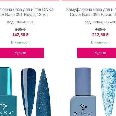
ююча база для нігтів DNKa’
Камуфлююча база для ніг
er Base 051 Royal, 12 мл
Cover Base 055 Favourit
DNKA0051
DNKA0055-3
285 ₴
425 ₴
142,50 ₴
212,50 ₴
В наявності
В наявності
Купити
Купити