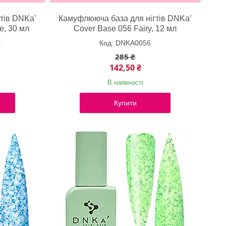
тів DNKa’
Камуфлююча база для нігтів DNKa’
e, 30 мл
Cover Base 056 Fairy, 12 мл
0
DNKA0056
285 ₴
142,50 ₴
В наявності
Купити