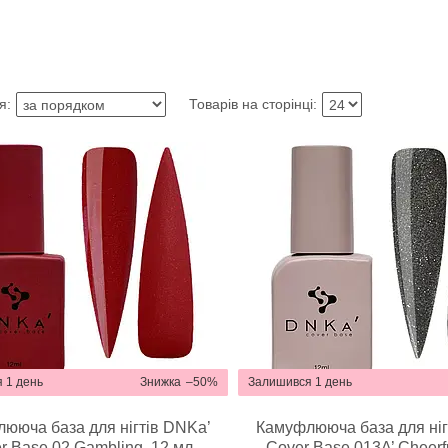
 1 день
–50%
Залишився 1 день
ююча база для нігтів DNKa’
Камуфлююча база для ніг
r Base 02 Gambling, 12 мл
Cover Base 013A’ Cheerf