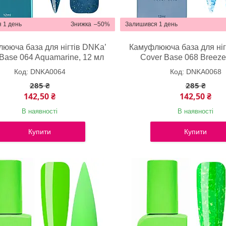
 1 день
–50%
Залишився 1 день
ююча база для нігтів DNKa’
Камуфлююча база для ніг
Base 064 Aquamarine, 12 мл
Cover Base 068 Breeze
DNKA0064
DNKA0068
285 ₴
285 ₴
142,50 ₴
142,50 ₴
В наявності
В наявності
Купити
Купити