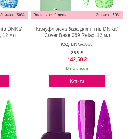
–50%
Залишився 1 день
–50%
тів DNKa’
Камуфлююча база для нігтів DNKa’
, 12 мл
Cover Base 069 Relax, 12 мл
DNKA0069
285 ₴
142,50 ₴
В наявності
Купити