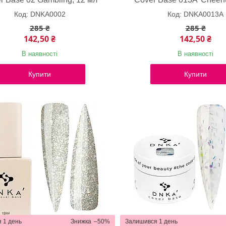
DNKA0002
DNKA0013A
285 ₴
285 ₴
142,50 ₴
142,50 ₴
В наявності
В наявності
Купити
Купити
 1 день
–50%
Залишився 1 день