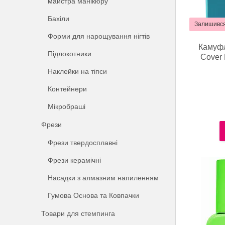
майстра манікюру
Бахіли
Залишився
Форми для нарощування нігтів
Камуфл
Підлокотники
Cover 
Наклейки на тіпси
Контейнери
Мікробраші
Фрези
Фрези твердосплавні
Фрези керамічні
Насадки з алмазним напиленням
Гумова Основа та Ковпачки
Товари для стемпинга