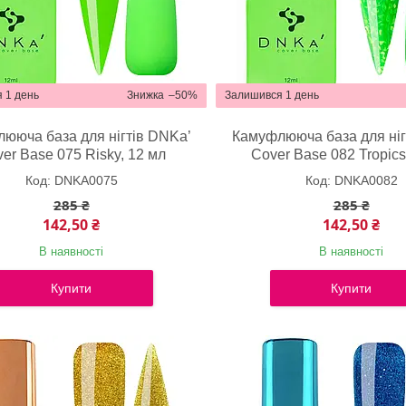
 1 день
–50%
Залишився 1 день
ююча база для нігтів DNKa’
Камуфлююча база для ніг
er Base 075 Risky, 12 мл
Cover Base 082 Tropics
DNKA0075
DNKA0082
285 ₴
285 ₴
142,50 ₴
142,50 ₴
В наявності
В наявності
Купити
Купити