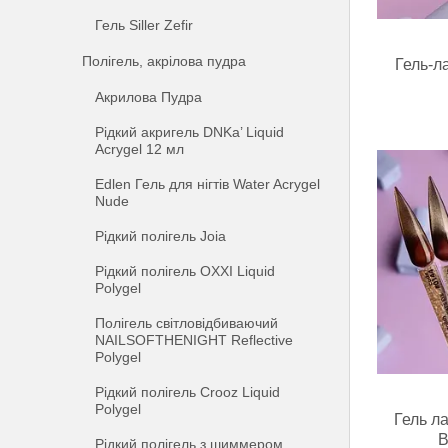
Гель Siller Zefir
Полігель, акрілова пудра
Гель-л
Акрилова Пудра
Рідкий акригель DNKa’ Liquid
Acrygel 12 мл
Edlen Гель для нігтів Water Acrygel
Nude
Рідкий полігель Joia
Рідкий полігель OXXI Liquid
Polygel
Полігель світловідбиваючий
NAILSOFTHENIGHT Reflective
Polygel
Рідкий полігель Crooz Liquid
Polygel
Гель ла
B
Рідкий полігель з шиммером