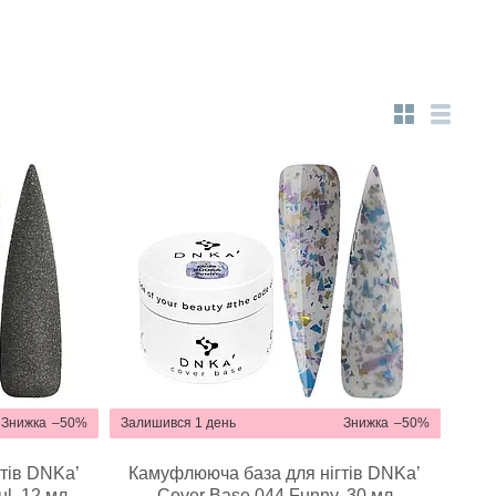
–50%
Залишився 1 день
–50%
тів DNKa’
Камуфлююча база для нігтів DNKa’
ul, 12 мл
Cover Base 044 Funny, 30 мл