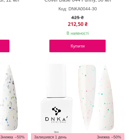
DNKA0044-30
425 ₴
212,50 ₴
В наявності
Купити
–50%
Залишився 1 день
–50%