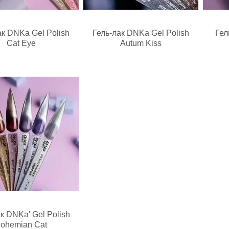
ак DNKa Gel Polish
Гель-лак DNKa Gel Polish
Гел
Cat Eye
Autum Kiss
к DNKa' Gel Polish
ohemian Cat