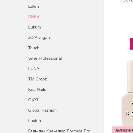
Edlen
DNKa’
Lukum
JOIA vegan
Touch
Siller Professional
LUNA
ТМ Crooz
Kira Nails
OXXI
Global Fashion
Luxton
Залишився
Гель-лак Кракелюр Formula Pro