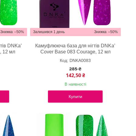
–50%
Залишився 1 день
–50%
тів DNKa’
Камуфлююча база для нігтів DNKa’
, 12 мл
Cover Base 083 Courage, 12 мл
DNKA0083
285 ₴
142,50 ₴
В наявності
Купити