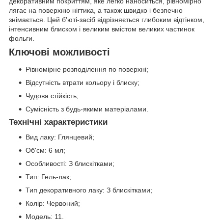
декоративним покриттям, яке легко наноситься, рівномірно
лягає на поверхню нігтика, а також швидко і безпечно
знімається. Цей б'юті-засіб відрізняється глибоким відтінком,
інтенсивним блиском і великим вмістом великих частинок
фольги.
Ключові можливості
Рівномірне розподілення по поверхні;
Відсутність втрати кольору і блиску;
Чудова стійкість;
Сумісність з будь-якими матеріалами.
Технічні характеристики
Вид лаку: Глянцевий;
Об'єм: 6 мл;
Особливості: З блискітками;
Тип: Гель-лак;
Тип декоративного лаку: З блискітками;
Колір: Червоний;
Модель: 11.