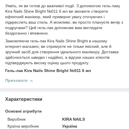
Уявіть, як ви готові до важливої події. З допомогою гель-лаку
Kira Nails Shine Bright №011 6 мл ви зможете створити
ефектний манікюр, який приверне увагу оточуючих і
підкреслить ваш стиль. А можливо, ви просто плануєте вечір з
подругами? Цей гель-лак допоможе вам виглядати
бездоганно і впевнено.
Замовляючи гель-лак Kira Nails Shine Bright в нашому
інтернет-магазині, ви отримуєте не тільки якісний, але й
зручний засіб для створення ідеального манікюру. Доставка
здійснюється швидко і надійно, а відгуки наших клієнтів
підтверджують високу оцінку цього продукту.
Гель-лак Kira Nails Shine Bright №011 6 мл
Приховати
Характеристики
Основні атрибути
Виробник
KIRA NAILS
Країна виробник
Україна