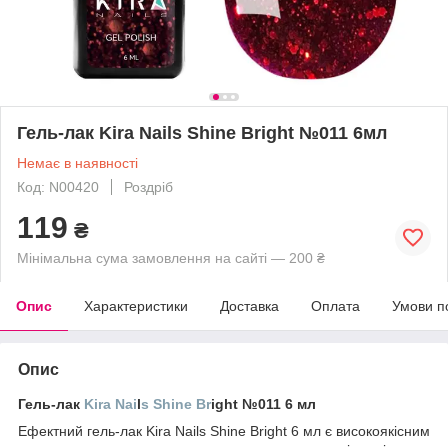
Гель-лак Kira Nails Shine Bright №011 6мл
Немає в наявності
Код: N00420
Роздріб
119
₴
Мінімальна сума замовлення на сайті — 200 ₴
Опис
Характеристики
Доставка
Оплата
Умови п
Опис
Гель-лак
Kira Nai
l
s Shine Br
ight №011 6 мл
Ефектний гель-лак Kira Nails Shine Bright 6 мл є високоякісним