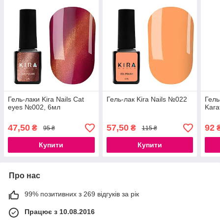
Гель-лаки Kira Nails Cat
Гель-лак Kira Nails №022
Гель
eyes №002, 6мл
Kar
47,50
57,50
92
₴
₴
95 ₴
115 ₴
Купити
Купити
Про нас
99% позитивних з 269 відгуків за рік
Працює з 10.08.2016