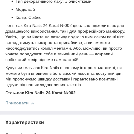
Тип декоративного лаку: З блискітками
Модель: 2
Колір: Срібло
Гель-лак Kira Nails 24 Karat №002 ідеально підходить як для
домашнього використання, так і для професійного манікюру.
Уявіть, що ви йдете на важливу подію: з цим лаком ваші нігті
виглядатимуть шикарно та привабливо, а ви зможете
насолоджуватись компліментами. Або, можливо, ви просто
хочете порадувати себе в звичайний день — яскравий
сріблястий колір підніме вам настрій!
Купуючи гель-лак Kira Nails в нашому інтернет-магазині, ви
можете бути впевнені в його високій якості та доступній ціні.
Ми пропонуємо швидку доставку і гарантовано позитивні
відгуки від наших задоволених клієнтів.
Гель-лак Kira Nails 24 Karat №002
Приховати
Характеристики