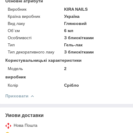
Основні атрибути
Виробник
KIRA NAILS
Країна виробник
Україна
Вид лаку
Глянсовий
Об`єм
6 мл
Особливості
З блискітками
Тип
Гель-лак
Тип декоративного лаку
З блискітками
Користувальницькі характеристики
Мoдель
2
виробник
Колір
Срібло
Приховати
Умови доставки
Нова Пошта