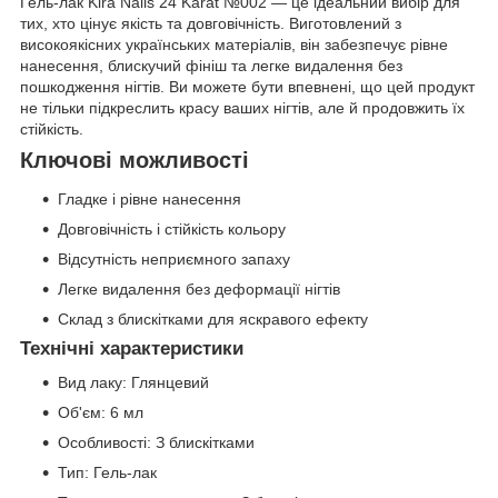
Гель-лак Kira Nails 24 Karat №002 — це ідеальний вибір для
тих, хто цінує якість та довговічність. Виготовлений з
високоякісних українських матеріалів, він забезпечує рівне
нанесення, блискучий фініш та легке видалення без
пошкодження нігтів. Ви можете бути впевнені, що цей продукт
не тільки підкреслить красу ваших нігтів, але й продовжить їх
стійкість.
Ключові можливості
Гладке і рівне нанесення
Довговічність і стійкість кольору
Відсутність неприємного запаху
Легке видалення без деформації нігтів
Склад з блискітками для яскравого ефекту
Технічні характеристики
Вид лаку: Глянцевий
Об'єм: 6 мл
Особливості: З блискітками
Тип: Гель-лак