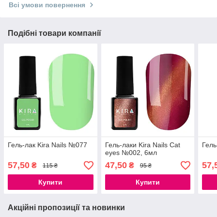
Всі умови повернення
Подібні товари компанії
Гель-лак Kira Nails №077
Гель-лаки Kira Nails Cat
Гель
eyes №002, 6мл
57,50
47,50
57,
₴
₴
115 ₴
95 ₴
Купити
Купити
Акційні пропозиції та новинки