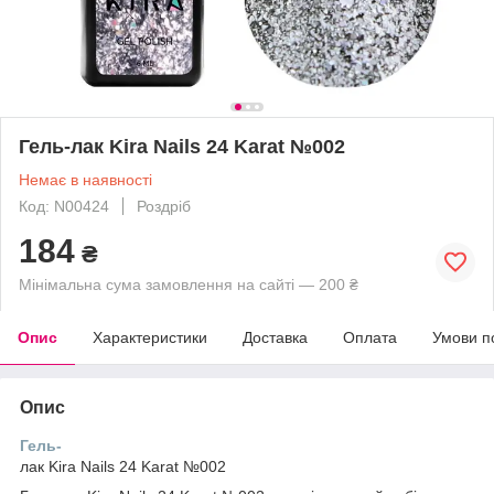
Гель-лак Kira Nails 24 Karat №002
Немає в наявності
Код: N00424
Роздріб
184
₴
Мінімальна сума замовлення на сайті — 200 ₴
Опис
Характеристики
Доставка
Оплата
Умови п
Опис
Гель-
лак Kira Nails 24 Karat №002