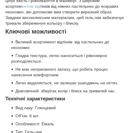
цінує якість і різноманіття в манікюрі. З широким
асортим
ентом від
тінків від ніжних пастельних до яскравих
неонових, він допоможе вам створити виразний образ.
Завдяки високоякісним матеріалам, цей гель-лак забезпечує
тривале збереження кольору і блиску.
Ключові можливості
Великий асортимент відтінків: від пастельних до
неонових.
Гладка текстура, легко наноситься і рівномірно
розподіляється.
Не має неприємного запаху, що робить процес
нанесення комфортним.
Легко видаляється, не залишає ушкоджень на нігтях.
Довговічний: зберігає колір і блиск на тривалий час.
Технічні характеристики
Вид лаку: Глянцевий
Об'єм: 6 мл
Особливості: Емаль
Тип: Гель-лак