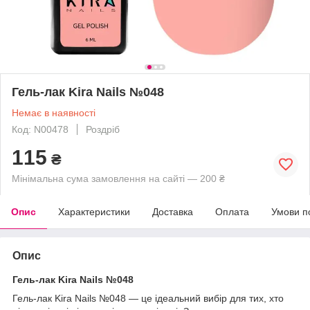
Гель-лак Kira Nails №048
Немає в наявності
Код: N00478
Роздріб
115
₴
Мінімальна сума замовлення на сайті — 200 ₴
Опис
Характеристики
Доставка
Оплата
Умови п
Опис
Гель-лак Kira Nails №048
Гель-лак Kira Nails №048 — це ідеальний вибір для тих, хто