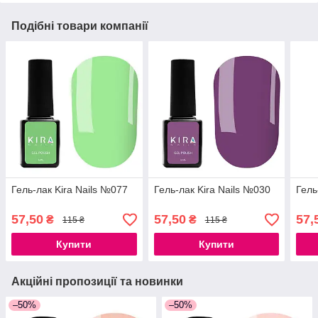
Подібні товари компанії
Гель-лак Kira Nails №077
Гель-лак Kira Nails №030
Гель
57,50
57,50
57,
₴
₴
115 ₴
115 ₴
Купити
Купити
Акційні пропозиції та новинки
–50%
–50%