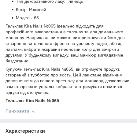
Тип декоративного лаку: Глянець
Колір: Рожевий
Модель: 65
Гель-лак Kira Nails №065 ідеально підходить для
професійного використання в салонах та для домашнього
манікюру. Наприклад, ви можете використовувати його для
створення витонченого френча на урочисту подію, або ж,
навпаки, вибрати яскравий неоновий колір для вечірки з
друзями. У будь-якому випадку, ваш манікюр виглядатиме
бездоганно.
Купуючи гель-лак Kira Nails №065, ви отримуєте продукт,
створений з турботою про якість. Цей лак стане відмінним
доповненням до вашого арсеналу для манікюру, дозволяючи
вам створювати унікальні образи та отримувати позитивні
відгуки від оточуючих.
Гель-лак Kira Nails №065
Приховати
Характеристики