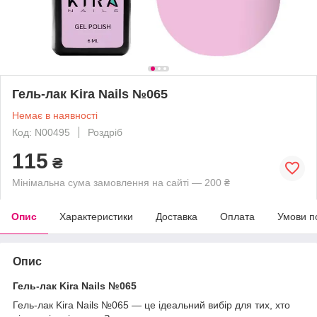
Гель-лак Kira Nails №065
Немає в наявності
Код: N00495
Роздріб
115
₴
Мінімальна сума замовлення на сайті — 200 ₴
Опис
Характеристики
Доставка
Оплата
Умови п
Опис
Гель-лак Kira Nails №065
Гель-лак Kira Nails №065 — це ідеальний вибір для тих, хто