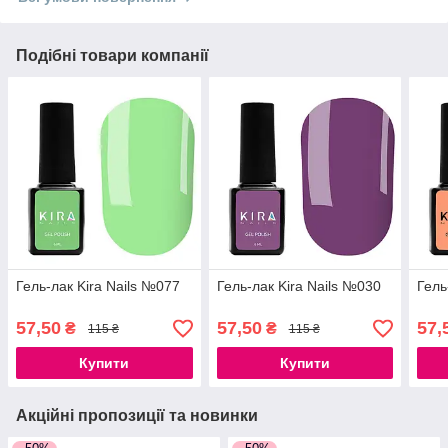
Подібні товари компанії
Гель-лак Kira Nails №077
Гель-лак Kira Nails №030
Гель
57,50
57,50
57,
₴
₴
115 ₴
115 ₴
Купити
Купити
Акційні пропозиції та новинки