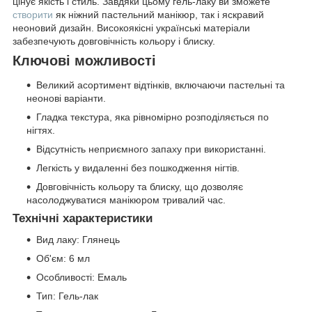
цінує якість і стиль. Завдяки цьому гель-лаку ви зможете
створити
як ніжний пастельний манікюр, так і яскравий
неоновий дизайн. Високоякісні українські матеріали
забезпечують довговічність кольору і блиску.
Ключові можливості
Великий асортимент відтінків, включаючи пастельні та
неонові варіанти.
Гладка текстура, яка рівномірно розподіляється по
нігтях.
Відсутність неприємного запаху при використанні.
Легкість у видаленні без пошкодження нігтів.
Довговічність кольору та блиску, що дозволяє
насолоджуватися манікюром тривалий час.
Технічні характеристики
Вид лаку: Глянець
Об'єм: 6 мл
Особливості: Емаль
Тип: Гель-лак