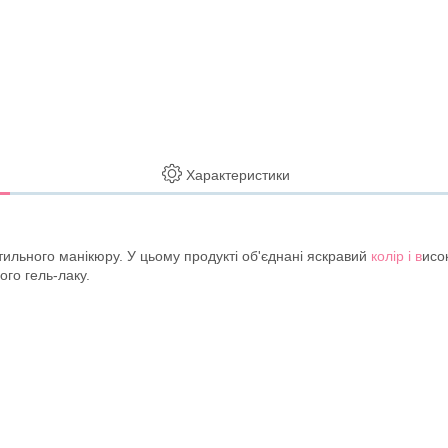
Характеристики
стильного манікюру. У цьому продукті об'єднані яскравий
колір і в
исо
ого гель-лаку.