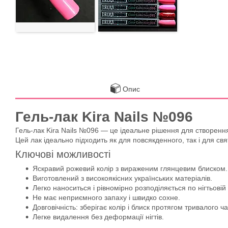
Опис
Гель-лак Kira Nails №096
Гель-лак Kira Nails №096 — це ідеальне рішення для створен
Цей лак ідеально підходить як для повсякденного, так і для свя
Ключові можливості
Яскравий рожевий колір з вираженим глянцевим блиском.
Виготовлений з високоякісних українських матеріалів.
Легко наноситься і рівномірно розподіляється по нігтьовій
Не має неприємного запаху і швидко сохне.
Довговічність: зберігає колір і блиск протягом тривалого ча
Легке видалення без деформації нігтів.