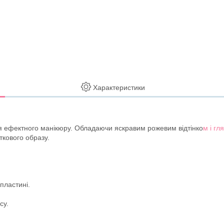
Характеристики
ня ефектного манікюру. Обладаючи яскравим рожевим відтінко
м і гл
ткового образу.
 пластині.
су.