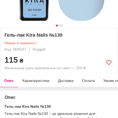
Гель-лак Kira Nails №130
Немає в наявності
Код: N00547
Роздріб
115
₴
Мінімальна сума замовлення на сайті — 200 ₴
Опис
Характеристики
Доставка
Оплата
Умови п
Опис
Гель-лак Kira Nails №130
Гель-лак Kira Nails №130 – це ідеальне рішення для