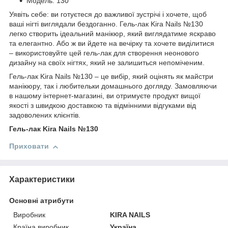
Модель: 130
Уявіть себе: ви готуєтеся до важливої зустрічі і хочете, щоб
ваші нігті виглядали бездоганно. Гель-лак Kira Nails №130
легко створить ідеальний манікюр, який виглядатиме яскраво
та елегантно. Або ж ви йдете на вечірку та хочете виділитися
– використовуйте цей гель-лак для створення неонового
дизайну на своїх нігтях, який не залишиться непоміченим.
Гель-лак Kira Nails №130 – це вибір, який оцінять як майстри
манікюру, так і любительки домашнього догляду. Замовляючи
в нашому інтернет-магазині, ви отримуєте продукт вищої
якості з швидкою доставкою та відмінними відгуками від
задоволених клієнтів.
Гель-лак Kira Nails №130
Приховати
Характеристики
Основні атрибути
Виробник
KIRA NAILS
Країна виробник
Україна