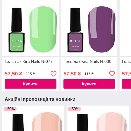
Гель-лак Kira Nails №077
Гель-лак Kira Nails №030
Гель
57,50
57,50
57,
₴
₴
115 ₴
115 ₴
Купити
Купити
Акційні пропозиції та новинки
–50%
–50%