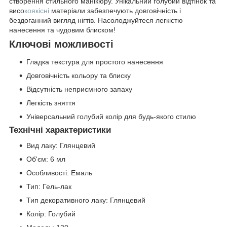
створення стильного манікюру. Унікальний голубий відтінок та
висо
коякісні
матеріали забезпечують довговічність і
бездоганний вигляд нігтів. Насолоджуйтеся легкістю
нанесення та чудовим блиском!
Ключові можливості
Гладка текстура для простого нанесення
Довговічність кольору та блиску
Відсутність неприємного запаху
Легкість зняття
Універсальний голубий колір для будь-якого стилю
Технічні характеристики
Вид лаку: Глянцевий
Об'єм: 6 мл
Особливості: Емаль
Тип: Гель-лак
Тип декоративного лаку: Глянцевий
Колір: Голубий