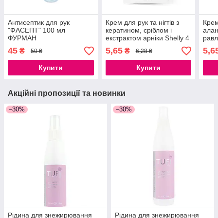
Антисептик для рук
Крем для рук та нігтів з
Крем
"ФАСЕПТ" 100 мл
кератином, сріблом і
алан
ФУРМАН
екстрактом арніки Shelly 4
равл
мл
Shel
45
5,65
5,6
₴
₴
50 ₴
6,28 ₴
Купити
Купити
Акційні пропозиції та новинки
–30%
–30%
Рідина для знежирювання
Рідина для знежирювання