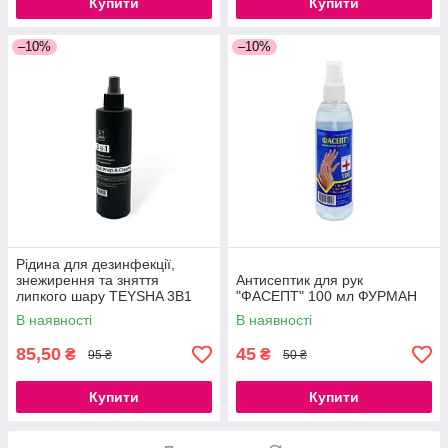
Купити
Купити
–10%
–10%
Рідина для дезинфекції,
знежирення та зняття
Антисептик для рук
липкого шару TEYSHA 3В1
"ФАСЕПТ" 100 мл ФУРМАН
NAIL PREP & CLEANSER,
В наявності
В наявності
250мл
85,50
45
₴
₴
95 ₴
50 ₴
Купити
Купити