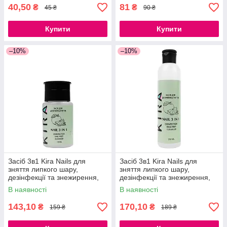
40,50
81
₴
₴
45 ₴
90 ₴
Купити
Купити
–10%
–10%
Засіб 3в1 Kira Nails для
Засіб 3в1 Kira Nails для
зняття липкого шару,
зняття липкого шару,
дезінфекції та знежирення,
дезінфекції та знежирення,
110 мл
250 мл
В наявності
В наявності
143,10
170,10
₴
₴
159 ₴
189 ₴