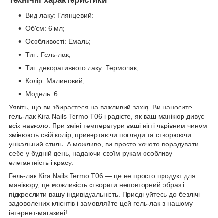
Технічні характеристики
Вид лаку: Глянцевий;
Об'єм: 6 мл;
Особливості: Емаль;
Тип: Гель-лак;
Тип декоративного лаку: Термолак;
Колір: Малиновий;
Модель: 6.
Уявіть, що ви збираєтеся на важливий захід. Ви наносите
гель-лак Kira Nails Termo T06 і радієте, як ваш манікюр дивує
всіх навколо. При зміні температури ваші нігті чарівним чином
змінюють свій колір, привертаючи погляди та створюючи
унікальний стиль. А можливо, ви просто хочете порадувати
себе у будній день, надаючи своїм рукам особливу
елегантність і красу.
Гель-лак Kira Nails Termo T06 — це не просто продукт для
манікюру, це можливість створити неповторний образ і
підкреслити вашу індивідуальність. Приєднуйтесь до безлічі
задоволених клієнтів і замовляйте цей гель-лак в нашому
інтернет-магазині!