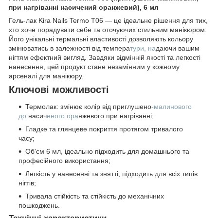
при нагріванні насичений оранжевий), 6 мл
Гель-лак Kira Nails Termo T06 — це ідеальне рішення для тих,
хто хоче порадувати себе та оточуючих стильним манікюром.
Його унікальні термальні властивості дозволяють кольору
змінюватись в залежності від темпера
тури, на
даючи вашим
нігтям ефектний вигляд. Завдяки відмінній якості та легкості
нанесення, цей продукт стане незамінним у кожному
арсеналі для манікюру.
Ключові можливості
Термолак: змінює колір від приглушено
-малинового
до
насич
еного ора
нжевого при нагріванні;
Гладке та глянцеве покриття протягом тривалого
часу;
Об'єм 6 мл, ідеально підходить для домашнього та
професійного використання;
Легкість у нанесенні та знятті, підходить для всіх типів
нігтів;
Тривала стійкість та стійкість до механічних
пошкоджень.