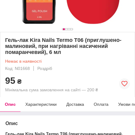
Гель-лак Kira Nails Termo T06 (приглушено-
малиновий, при нагріванні насичений
помаранчевий), 6 мл
Немає в наявності
Код: N01668
Роздріб
95
₴
Мінімальна сума замовлення на сайті — 200 ₴
Опис
Характеристики
Доставка
Оплата
Умови п
Опис
Гель-лак Kira Nails Termo T06 (приглушено-малиновий,