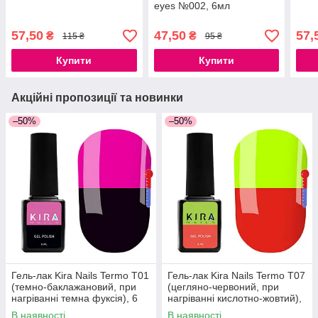
eyes №002, 6мл
57,50
47,50
57,
₴
₴
115 ₴
95 ₴
Купити
Купити
Акційні пропозиції та новинки
–50%
–50%
Гель-лак Kira Nails Termo T01
Гель-лак Kira Nails Termo T07
(темно-баклажановий, при
(цегляно-червоний, при
нагріванні темна фуксія), 6
нагріванні кислотно-жовтий),
мл
6 мл
В наявності
В наявності