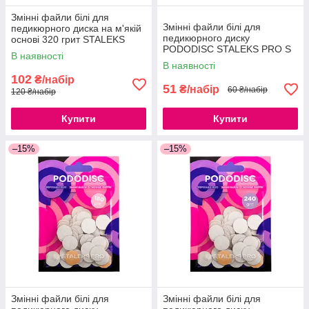
Змінні файли білі для
Змінні файли білі для
педикюрного диска на м'якій
педикюрного диску
основі 320 грит STALEKS
PODODISC STALEKS PRO S
PRO PODODISC L - 25мм (50
В наявності
80 грит (50шт.)
шт)
В наявності
102
₴/набір
51
₴/набір
60 ₴/набір
120 ₴/набір
Купити
Купити
–15%
–15%
Змінні файли білі для
Змінні файли білі для