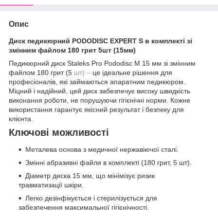
Опис
Диск педикюрний PODODISC EXPERT S в комплекті зі
змінним файлом 180 грит 5шт (15мм)
Педикюрний диск Staleks Pro Pododisc М 15 мм зі змінним
файлом 180 грит (5
шт) –
це ідеальне рішення для
професіоналів, які займаються апаратним педикюром.
Міцний і надійний, цей диск забезпечує високу швидкість
виконання роботи, не порушуючи гігієнічні норми. Кожне
використання гарантує якісний результат і безпеку для
клієнта.
Ключові можливості
Металева основа з медичної нержавіючої сталі.
Змінні абразивні файли в комплекті (180 грит, 5 шт).
Діаметр диска 15 мм, що мінімізує ризик
травматизації шкіри.
Легко дезінфікується і стерилізується для
забезпечення максимальної гігієнічності.