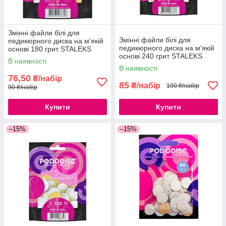
Змінні файли білі для
Змінні файли білі для
педикюрного диска на м'якій
педикюрного диска на м'якій
основі 180 грит STALEKS
основі 240 грит STALEKS
PRO PODODISC XS - 10мм
В наявності
PRO PODODISC S - 15мм (50
(50 шт)
В наявності
шт)
76,50
₴/набір
85
₴/набір
100 ₴/набір
90 ₴/набір
Купити
Купити
–15%
–15%