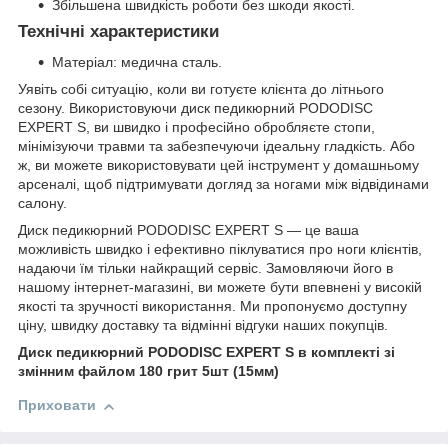
Збільшена швидкість роботи без шкоди якості.
Технічні характеристики
Матеріал: медична сталь.
Уявіть собі ситуацію, коли ви готуєте клієнта до літнього
сезону. Використовуючи диск педикюрний PODODISC
EXPERT S, ви швидко і професійно обробляєте стопи,
мінімізуючи травми та забезпечуючи ідеальну гладкість. Або
ж, ви можете використовувати цей інструмент у домашньому
арсеналі, щоб підтримувати догляд за ногами між відвідинами
салону.
Диск педикюрний PODODISC EXPERT S — це ваша
можливість швидко і ефективно піклуватися про ноги клієнтів,
надаючи їм тільки найкращий сервіс. Замовляючи його в
нашому інтернет-магазині, ви можете бути впевнені у високій
якості та зручності використання. Ми пропонуємо доступну
ціну, швидку доставку та відмінні відгуки наших покупців.
Диск педикюрний PODODISC EXPERT S в комплекті зі
змінним файлом 180 грит 5шт (15мм)
Приховати