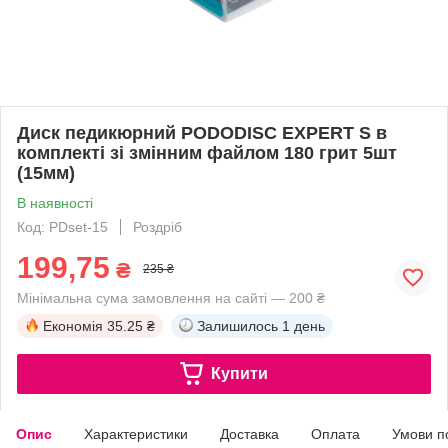
Диск педикюрний PODODISC EXPERT S в
комплекті зі змінним файлом 180 грит 5шт
(15мм)
В наявності
Код: PDset-15
Роздріб
199,75
₴
235 ₴
Мінімальна сума замовлення на сайті — 200 ₴
Економія
35.25 ₴
Залишилось
1 день
Купити
Опис
Характеристики
Доставка
Оплата
Умови п