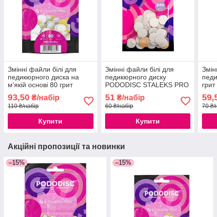
Змінні файли білі для
Змінні файли білі для
Змін
педикюрного диска на
педикюрного диску
педи
м'якій основі 80 грит
PODODISC STALEKS PRO
гри
STALEKS PRO PODODISC
S 240 грит (50шт.)
PODO
93,50
51
59,
₴/набір
₴/набір
М - 20мм (50 шт)
шт)
110 ₴/набір
60 ₴/набір
70 ₴/
Купити
Купити
Акційні пропозиції та новинки
–15%
–15%