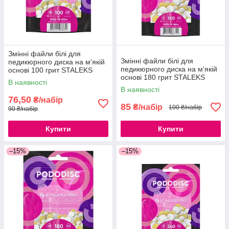
Змінні файли білі для
Змінні файли білі для
педикюрного диска на м'якій
педикюрного диска на м'якій
основі 100 грит STALEKS
основі 180 грит STALEKS
PRO PODODISC XS - 10мм
В наявності
PRO PODODISC S - 15мм (50
(50 шт)
В наявності
шт)
76,50
₴/набір
85
₴/набір
100 ₴/набір
90 ₴/набір
Купити
Купити
–15%
–15%