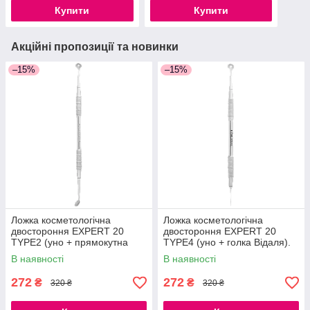
Купити
Купити
Акційні пропозиції та новинки
–15%
–15%
Ложка косметологічна
Ложка косметологічна
двостороння EXPERT 20
двостороння EXPERT 20
TYPE2 (уно + прямокутна
TYPE4 (уно + голка Відаля).
шумівка 19 отворів).
В наявності
В наявності
272
272
₴
₴
320 ₴
320 ₴