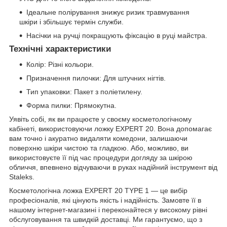
Ідеальне полірування знижує ризик травмування
шкіри і збільшує термін служби.
Насічки на ручці покращують фіксацію в руці майстра.
Технічні характеристики
Колір: Різні кольори.
Призначення пилочки: Для штучних нігтів.
Тип упаковки: Пакет з поліетилену.
Форма пилки: Прямокутна.
Уявіть собі, як ви працюєте у своєму косметологічному
кабінеті, використовуючи ложку EXPERT 20. Вона допомагає
вам точно і акуратно видаляти комедони, залишаючи
поверхню шкіри чистою та гладкою. Або, можливо, ви
використовуєте її під час процедури догляду за шкірою
обличчя, впевнено відчуваючи в руках надійний інструмент від
Staleks.
Косметологічна ложка EXPERT 20 TYPE 1 — це вибір
професіоналів, які цінують якість і надійність. Замовте її в
нашому інтернет-магазині і переконайтеся у високому рівні
обслуговування та швидкій доставці. Ми гарантуємо, що з