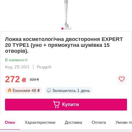
Ложка косметологічна двостороння EXPERT
20 TYPE1 (уно + прямокутна шумівка 15
отворів).
В наявності
Код: ZE-20/1
Роздріб
272
₴
320 ₴
Економія
48 ₴
Залишилось
1 день
Купити
Опис
Характеристики
Доставка
Оплата
Умови п