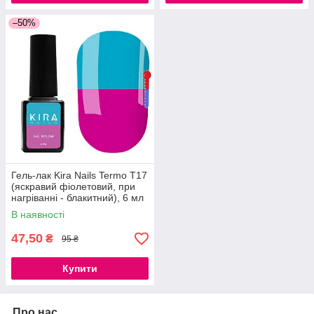
–50%
Гель-лак Kira Nails Termo T17
(яскравий фіолетовий, при
нагріванні - блакитний), 6 мл
В наявності
47,50
₴
95 ₴
Купити
Про нас