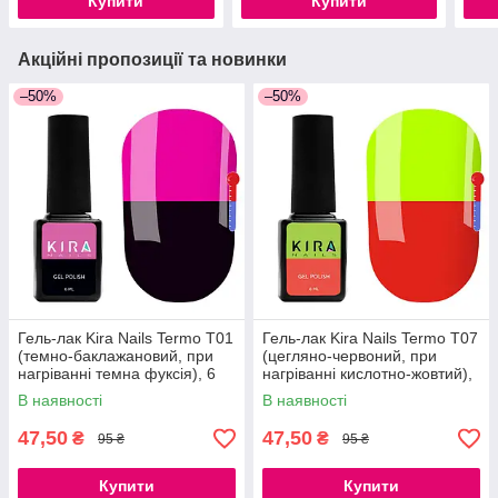
Купити
Купити
Акційні пропозиції та новинки
–50%
–50%
Гель-лак Kira Nails Termo T01
Гель-лак Kira Nails Termo T07
(темно-баклажановий, при
(цегляно-червоний, при
нагріванні темна фуксія), 6
нагріванні кислотно-жовтий),
мл
6 мл
В наявності
В наявності
47,50
47,50
₴
₴
95 ₴
95 ₴
Купити
Купити