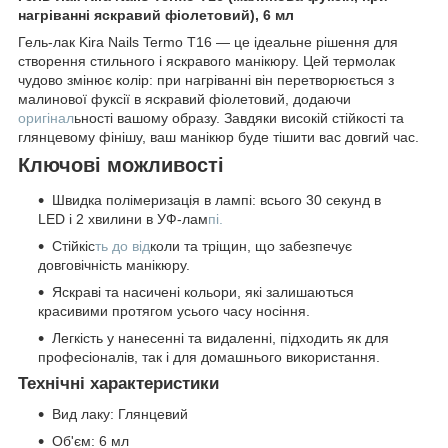
нагріванні яскравий фіолетовий), 6 мл
Гель-лак Kira Nails Termo T16 — це ідеальне рішення для
створення стильного і яскравого манікюру. Цей термолак
чудово змінює колір: при нагріванні він перетворюється з
малинової фуксії в яскравий фіолетовий, додаючи
оригінал
ьності вашому образу. Завдяки високій стійкості та
глянцевому фінішу, ваш манікюр буде тішити вас довгий час.
Ключові можливості
Швидка полімеризація в лампі: всього 30 секунд в
LED і 2 хвилини в УФ-лам
пі.
Стійкіс
ть до від
коли та тріщин, що забезпечує
довговічність манікюру.
Яскраві та насичені кольори, які залишаються
красивими протягом усього часу носіння.
Легкість у нанесенні та видаленні, підходить як для
професіоналів, так і для домашнього використання.
Технічні характеристики
Вид лаку: Глянцевий
Об'єм: 6 мл