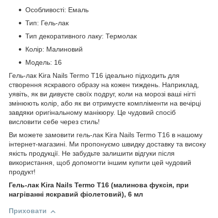
Особливості: Емаль
Тип: Гель-лак
Тип декоративного лаку: Термолак
Колір: Малиновий
Модель: 16
Гель-лак Kira Nails Termo T16 ідеально підходить для
створення яскравого образу на кожен тиждень. Наприклад,
уявіть, як ви дивуєте своїх подруг, коли на морозі ваші нігті
змінюють колір, або як ви отримуєте компліменти на вечірці
завдяки оригінальному манікюру. Це чудовий спосіб
висловити себе через стиль!
Ви можете замовити гель-лак Kira Nails Termo T16 в нашому
інтернет-магазині. Ми пропонуємо швидку доставку та високу
якість продукції. Не забудьте залишити відгуки після
використання, щоб допомогти іншим купити цей чудовий
продукт!
Гель-лак Kira Nails Termo T16 (малинова фуксія, при
нагріванні яскравий фіолетовий), 6 мл
Приховати