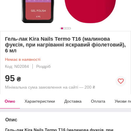
Гель-лак Kira Nails Termo T16 (малинова
фуксія, при нагріванні яскравий фіолетовий),
6 мл
Немає в наявності
Код: N02084
Роздріб
95
₴
Мінімальна сума замовлення на сайті — 200 ₴
Опис
Характеристики
Доставка
Оплата
Умови п
Опис
Гель-лак Kira Nails Termo T16 (малинова фуксія, при