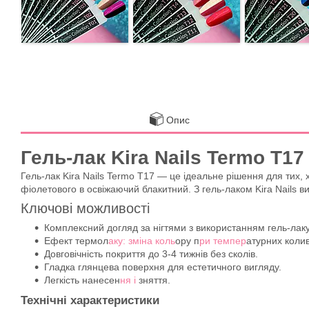
Опис
Гель-лак Kira Nails Termo T17
Гель-лак Kira Nails Termo T17 — це ідеальне рішення для тих, 
фіолетового в освіжаючий блакитний. З гель-лаком Kira Nails в
Ключові можливості
Комплексний догляд за нігтями з використанням гель-лаку
Ефект термол
аку: зміна коль
ору п
ри темпер
атурних коли
Довговічність покриття до 3-4 тижнів без сколів.
Гладка глянцева поверхня для естетичного вигляду.
Легкість нанесен
ня і
зняття.
Технічні характеристики