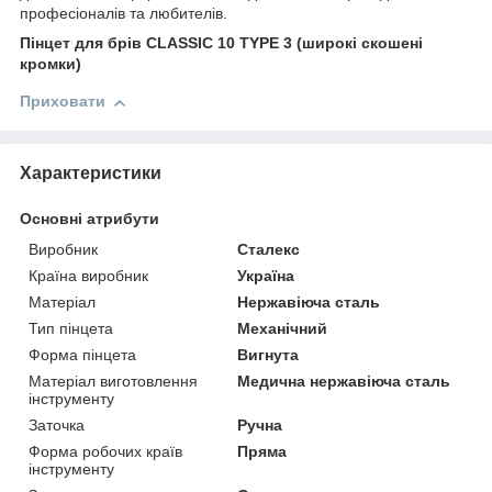
професіоналів та любителів.
Пінцет для брів CLASSIC 10 TYPE 3 (широкі скошені
кромки)
Приховати
Характеристики
Основні атрибути
Виробник
Сталекс
Країна виробник
Україна
Матеріал
Нержавіюча сталь
Тип пінцета
Механічний
Форма пінцета
Вигнута
Матеріал виготовлення
Медична нержавіюча сталь
інструменту
Заточка
Ручна
Форма робочих країв
Пряма
інструменту