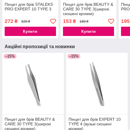
Пінцет для брів STALEKS
Пінцет для брів BEAUTY &
Пінц
PRO EXPERT 10 TYPE 3
CARE 30 TYPE 3(широкі
PRO
скошені кромки).
272
153
195
₴
₴
320 ₴
180 ₴
Купити
Купити
Акційні пропозиції та новинки
–15%
–15%
Пінцет для брів BEAUTY &
Пінцет для брів EXPERT 10
CARE 30 TYPE 3(широкі
TYPE 4 (вузькі скошені
скошені кромки).
кромки)