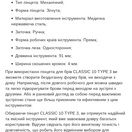
Тип пінцета: Механічний;
Форма пінцета: Зігнута;
Матеріал виготовлення інструмента: Медична
нержавіюча сталь;
Заточка: Ручна;
Форма робочих країв інструмента: Пряма;
Заточка леза: Одностороння;
Довжина інструмента: 91 мм;
Ширина скошених кромок: 4 мм.
При використанні пінцета для брів CLASSIC 10 TYPE 3 ви
зможете створити бездоганну форму брів, не виходячи з
дому. Наприклад, після довгого робочого дня можна швидко
та легко підкоригувати брови перед виходом на зустрічі з
друзями. Або ж ранковий догляд за собою перед важливою
зустріччю стане ще більш приємним та ефективним з цим
інструментом.
Обираючи пінцет CLASSIC 10 TYPE 3, ви отримуєте надійний
та якісний інструмент, який вже завоював довіру багатьох
користувачів. Відгуки свідчать про його виняткову точність і
довговічність, що робить його відмінним вибором для