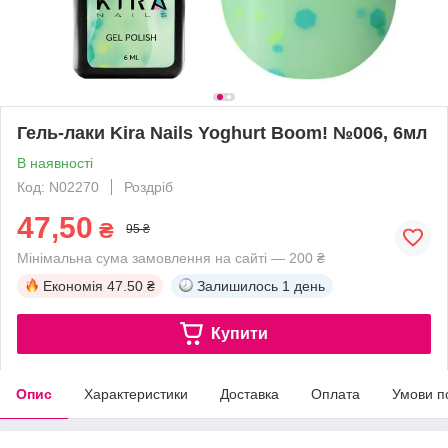
Гель-лаки Kira Nails Yoghurt Boom! №006, 6мл
В наявності
Код: N02270
Роздріб
47,50
₴
95 ₴
Мінімальна сума замовлення на сайті — 200 ₴
Економія
47.50 ₴
Залишилось
1 день
Купити
Опис
Характеристики
Доставка
Оплата
Умови п