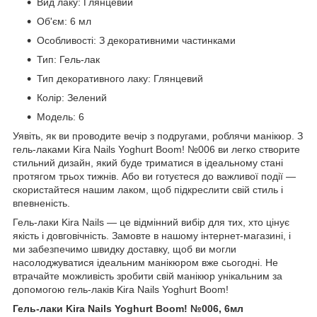
Вид лаку: Глянцевий
Об'єм: 6 мл
Особливості: З декоративними частинками
Тип: Гель-лак
Тип декоративного лаку: Глянцевий
Колір: Зелений
Модель: 6
Уявіть, як ви проводите вечір з подругами, роблячи манікюр. З
гель-лаками Kira Nails Yoghurt Boom! №006 ви легко створите
стильний дизайн, який буде триматися в ідеальному стані
протягом трьох тижнів. Або ви готуєтеся до важливої події —
скористайтеся нашим лаком, щоб підкреслити свій стиль і
впевненість.
Гель-лаки Kira Nails — це відмінний вибір для тих, хто цінує
якість і довговічність. Замовте в нашому інтернет-магазині, і
ми забезпечимо швидку доставку, щоб ви могли
насолоджуватися ідеальним манікюром вже сьогодні. Не
втрачайте можливість зробити свій манікюр унікальним за
допомогою гель-лаків Kira Nails Yoghurt Boom!
Гель-лаки Kira Nails Yoghurt Boom! №006, 6мл