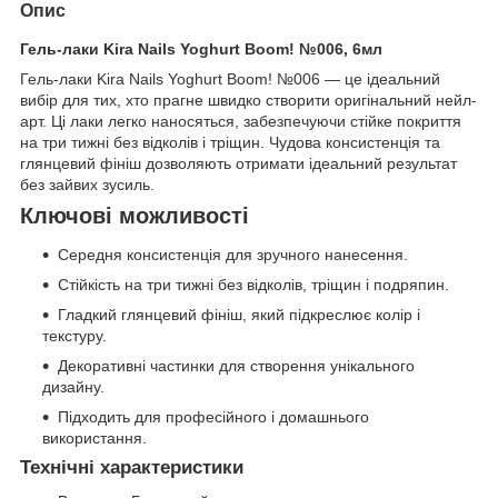
Опис
Гель-лаки Kira Nails Yoghurt Boom! №006, 6мл
Гель-лаки Kira Nails Yoghurt Boom! №006 — це ідеальний
вибір для тих, хто прагне швидко створити оригінальний нейл-
арт. Ці лаки легко наносяться, забезпечуючи стійке покриття
на три тижні без відколів і тріщин. Чудова консистенція та
глянцевий фініш дозволяють отримати ідеальний результат
без зайвих зусиль.
Ключові можливості
Середня консистенція для зручного нанесення.
Стійкість на три тижні без відколів, тріщин і подряпин.
Гладкий глянцевий фініш, який підкреслює колір і
текстуру.
Декоративні частинки для створення унікального
дизайну.
Підходить для професійного і домашнього
використання.
Технічні характеристики