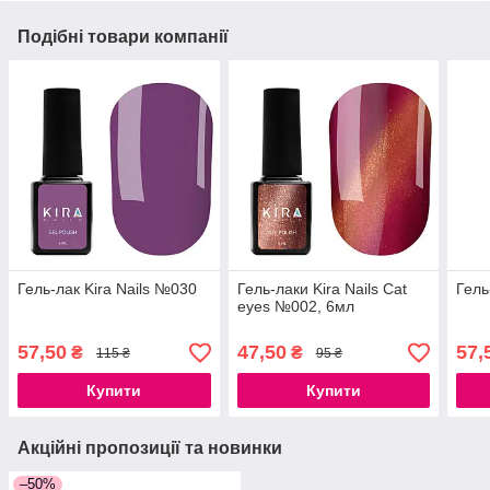
Подібні товари компанії
Гель-лак Kira Nails №030
Гель-лаки Kira Nails Cat
Гель
eyes №002, 6мл
57,50
47,50
57,
₴
₴
115 ₴
95 ₴
Купити
Купити
Акційні пропозиції та новинки
–50%