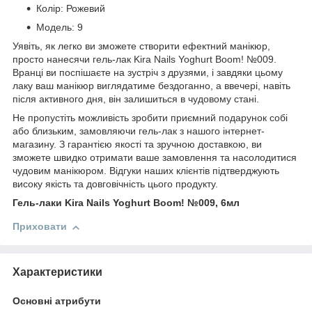
Колір: Рожевий
Модель: 9
Уявіть, як легко ви зможете створити ефектний манікюр,
просто нанесячи гель-лак Kira Nails Yoghurt Boom! №009.
Вранці ви поспішаєте на зустріч з друзями, і завдяки цьому
лаку ваш манікюр виглядатиме бездоганно, а ввечері, навіть
після активного дня, він залишиться в чудовому стані.
Не пропустіть можливість зробити приємний подарунок собі
або близьким, замовляючи гель-лак з нашого інтернет-
магазину. З гарантією якості та зручною доставкою, ви
зможете швидко отримати ваше замовлення та насолодитися
чудовим манікюром. Відгуки наших клієнтів підтверджують
високу якість та довговічність цього продукту.
Гель-лаки Kira Nails Yoghurt Boom! №009, 6мл
Приховати
Характеристики
Основні атрибути