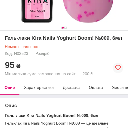
Гель-лаки Kira Nails Yoghurt Boom! №009, 6мл
Немає в наявності
Код: N02523
Роздріб
95
₴
Мінімальна сума замовлення на сайті — 200 ₴
Опис
Характеристики
Доставка
Оплата
Умови п
Опис
Гель-лаки Kira Nails Yoghurt Boom! №009, 6мл
Гель-лак Kira Nails Yoghurt Boom! №009 — це ідеальне