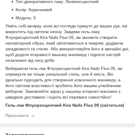
Тип декоративного лаку: Люмінесцентний
Колір: Коричневий
Модель: 5
Уявіть собі вечірку, коли всі погляди прикуто до ваших рук, які
мерехтять під світлом неону. Завдяки гель-лаку
Флуоресцентний Kira Nails Fluo 05, ви зможете створити
неповторний образ, який світитиметься в темряві, додаючи
загадковості та стилю. Або використовуйте його в звичайні дні,
щоб додати яскравості вашому манікюру і підняти настрій
незалежно від часу доби.
Вибираючи гель-лак Флуоресцентний Kira Nails Fluo 05, ви
отримуєте не тільки унікальний стиль, але й якість. Він
ідеально підходить для створення класичного манікюру, а
його світлові властивості зроблять його вашим улюбленим
вибором. Замовляйте зараз у нашому інтернет-магазині з
швидкою доставкою і оцініть всі переваги самостійно!
Гель-лак Флуоресцентний Kira Nails Fluo 05 (світиться)
Приховати